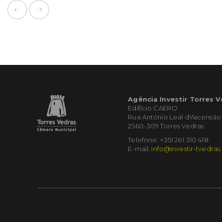
Agência Investir Torres 
Edifício CAERO
Rua António Leal d'Ascensão
2560-309 Torres Vedras
Telefone: +351 261 310 418
E-mail:
info@investir-tvedras