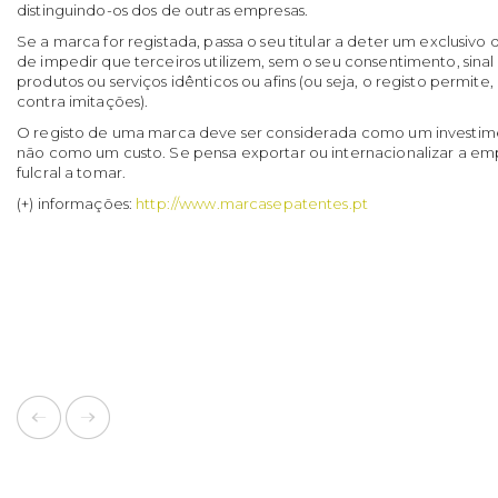
distinguindo-os dos de outras empresas.
Se a marca for registada, passa o seu titular a deter um exclusivo 
de impedir que terceiros utilizem, sem o seu consentimento, sina
produtos ou serviços idênticos ou afins (ou seja, o registo permi
contra imitações).
O registo de uma marca deve ser considerada como um investim
não como um custo. Se pensa exportar ou internacionalizar a e
fulcral a tomar.
(+) informações:
http://www.marcasepatentes.pt