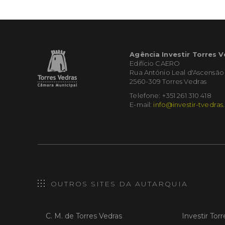
Agência Investir Torres 
Edifício CAERO
Rua António Leal d'Ascensão
2560-309 Torres Vedras
Telefone: +351 261 310 418
E-mail:
info@investir-tvedras
OUTROS SITES DA AUTARQUIA
C. M. de Torres Vedras
Investir Tor