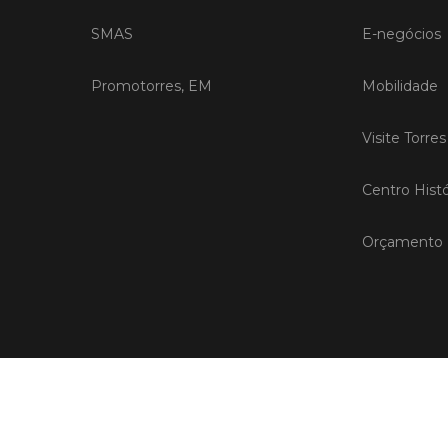
SMAS
E-negócios
Promotorres, EM
Mobilidade
Visite Torre
Centro Histó
Orçamento P