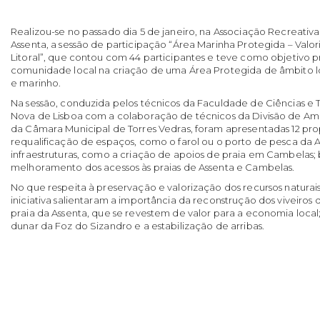
Realizou-se no passado dia 5 de janeiro, na Associação Recreativa 
Assenta, a sessão de participação “Área Marinha Protegida – Valor
Litoral”, que contou com 44 participantes e teve como objetivo pr
comunidade local na criação de uma Área Protegida de âmbito loc
e marinho.
Na sessão, conduzida pelos técnicos da Faculdade de Ciências e 
Nova de Lisboa com a colaboração de técnicos da Divisão de Am
da Câmara Municipal de Torres Vedras, foram apresentadas 12 pro
requalificação de espaços, como o farol ou o porto de pesca da As
infraestruturas, como a criação de apoios de praia em Cambela
melhoramento dos acessos às praias de Assenta e Cambelas.
No que respeita à preservação e valorização dos recursos naturais,
iniciativa salientaram a importância da reconstrução dos viveiros 
praia da Assenta, que se revestem de valor para a economia local
dunar da Foz do Sizandro e a estabilização de arribas.