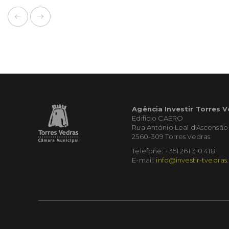
Agência Investir Torres 
Edifício CAERO
Rua António Leal d'Ascensão
2560-309 Torres Vedras
Telefone: +351 261 310 418
E-mail:
info@investir-tvedras