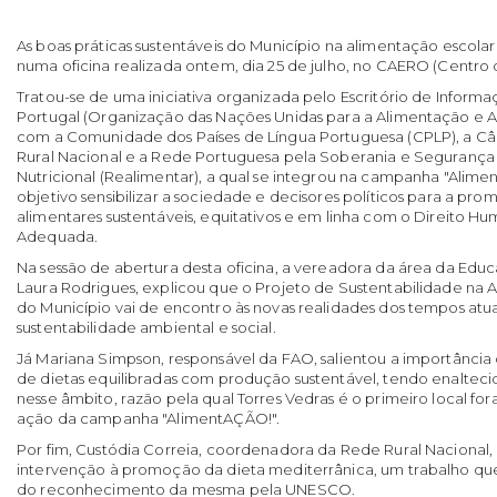
As boas práticas sustentáveis do Município na alimentação escol
numa oficina realizada ontem, dia 25 de julho, no CAERO (Centro
Tratou-se de uma iniciativa organizada pelo Escritório de Infor
Portugal (Organização das Nações Unidas para a Alimentação e A
com a Comunidade dos Países de Língua Portuguesa (CPLP), a Câ
Rural Nacional e a Rede Portuguesa pela Soberania e Segurança
Nutricional (Realimentar), a qual se integrou na campanha "Ali
objetivo sensibilizar a sociedade e decisores políticos para a pr
alimentares sustentáveis, equitativos e em linha com o Direito 
Adequada.
Na sessão de abertura desta oficina, a vereadora da área da Edu
Laura Rodrigues, explicou que o Projeto de Sustentabilidade na 
do Município vai de encontro às novas realidades dos tempos atua
sustentabilidade ambiental e social.
Já Mariana Simpson, responsável da FAO, salientou a importância 
de dietas equilibradas com produção sustentável, tendo enalteci
nesse âmbito, razão pela qual Torres Vedras é o primeiro local fo
ação da campanha "AlimentAÇÃO!".
Por fim, Custódia Correia, coordenadora da Rede Rural Nacional,
intervenção à promoção da dieta mediterrânica, um trabalho que 
do reconhecimento da mesma pela UNESCO.