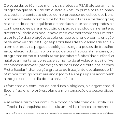
De seguida, os técnicos municipais afetos ao PSAE efetuaram um
programa que se divide em quatro eixos: um primeiro relacion
se aposta no contacto direto com o processo de cultivo dos bens 
nomeadamente por meio de hortas comunitárias e pedagógicas;
relacionado com a aquisição de produtos, que são comprados a p
contribuindo-se para a redução da pegada ecológica inerente ao
sustentabilidade das pequenas e médias empresas locais; um terc
a confeção das refeições escolares, que se prende com a criação
rede envolvendo instituições particulares de solidariedade social
além de reduzir a pegada ecológica assegura postos de trabalho 
eixo, relacionado com o fomento de bons hábitos alimentares, 
programas como o "Escola Ativa" (combate à obesidade infantil 
hábitos alimentares corretos e aumento da atividade física), o "He
escolares saudáveis" (promoção do consumo de fruta nos lanches
Fruta Escolar" (distribuição gratuita de fruta junto dos alunos do 1.º
“Almoça comigo nos meus anos” (convite aos pais para acompanha
almoço escolar no dia do seu aniversário).
O fomento do consumo de produtos biológicos, o alargamento d
Escolar" ao ensino pré-escolar e a monitorização de desperdícios 
PSAE.
A atividade terminou com um almoço no refeitório da Escola Básic
Infância da Conquinha que incluiu uma visita técnica ao mesmo.
Esta oficina contou com 44 participantes, pertencentes a entidad