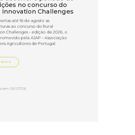
rições no concurso do
l Innovation Challenges
bertas até 16 de agosto as
turas ao concurso do Rural
ion Challenges - edição de 2026, o
promovido pela AJAP – Associação
ens Agricultores de Portugal.
 MAIS
do em 09/07/26
cípio distinguiu
esas PME Líder e
esas Gazela de Torres
as
esas do concelho de Torres Vedras
uidas com os estatutos PME Líder e