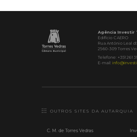
Agência Investir
Edifício CAERO
Rua António Leal d
2560-309 Torres Ve
Telefone: +351 261 3
E-mail:
info@investi
OUTROS SITES DA AUTARQUIA
C. M. de Torres Vedras
Inv