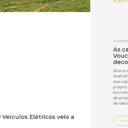
arquivo
Publicad
As c
Vouc
deco
Já se e
StartUP
visa cap
próprio
tecnoló
de proj
de ideia
 Veículos Elétricos veio a
LER