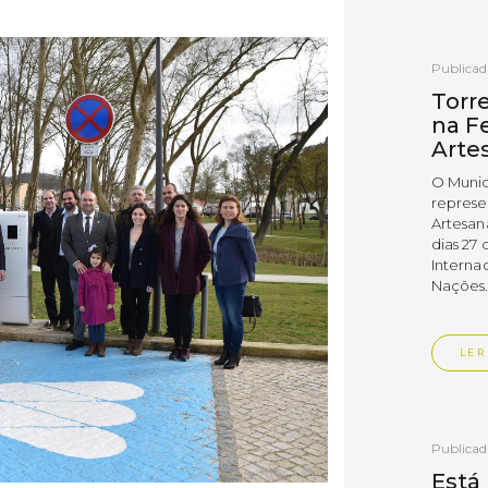
Publica
Torr
na Fe
Arte
O Munic
represe
Artesan
dias 27 
Interna
Nações
LER
Publica
Está