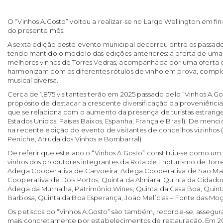
O “Vinhos A.Gosto” voltou a realizar-se no Largo Wellington em fina
do presente mês.
A sexta edição deste evento municipal decorreu entre os passados
tendo mantido o modelo das edições anteriores: a oferta de uma
melhores vinhos de Torres Vedras, acompanhada por uma oferta 
harmonizam com os diferentes rótulos de vinho em prova, com
musical diversa.
Cerca de 1.875 visitantes terão em 2025 passado pelo “Vinhos A.Go
propósito de destacar a crescente diversificação da proveniênci
que se relaciona com o aumento da presença de turistas estrange
Estados Unidos, Países Baixos, Espanha, França e Brasil). De me
na recente edição do evento de visitantes de concelhos vizinhos 
Peniche, Arruda dos Vinhos e Bombarral).
De referir que este ano o “Vinhos A.Gosto” constituiu-se como 
vinhos dos produtores integrantes da Rota de Enoturismo de Torres
Adega Cooperativa de Carvoeira, Adega Cooperativa de São M
Cooperativa de Dois Portos, Quinta da Almiara, Quinta da Cidadou
Adega da Murnalha, Património Wines, Quinta da Casa Boa, Quint
Barbosa, Quinta da Boa Esperança, João Melícias – Fonte das M
Os petiscos do “Vinhos A.Gosto” são também, recorde-se, assegura
mais concretamente por estabelecimentos de restauração. Em 2