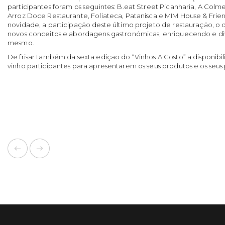
participantes foram os seguintes: B.eat Street Picanharia, A Colmei
Arroz Doce Restaurante, Foliateca, Patanisca e MIM House & Frien
novidade, a participação deste último projeto de restauração, o 
novos conceitos e abordagens gastronómicas, enriquecendo e div
mesmo.
De frisar também da sexta edição do “Vinhos A.Gosto” a disponib
vinho participantes para apresentarem os seus produtos e os seus p