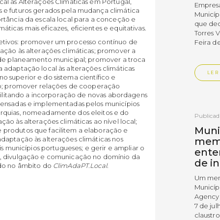
al às Alterações Climáticas em Portugal,
Empres
 e futuros gerados pela mudança climática
Municíp
rtância da escala local para a conceção e
que dec
icas mais eficazes, eficientes e equitativas.
Torres 
etivos: promover um processo contínuo de
Feira d
ação às alterações climáticas; promover a
 de planeamento municipal; promover a troca
 adaptação local às alterações climáticas
LER
ino superior e do sistema científico e
ivo; promover relações de cooperação
acilitando a incorporação de novas abordagens
pensadas e implementadas pelos municípios
arquias, nomeadamente dos eleitos e do
Publica
ão às alterações climáticas ao nível local;
Muni
produtos que facilitem a elaboração e
daptação às alterações climáticas nos
mem
is municípios portugueses; e gerir e ampliar o
ente
o, divulgação e comunicação no domínio da
de i
ido no âmbito do
ClimAdaPT.Local
.
Um mem
Municíp
Agency 
7 de ju
claustr