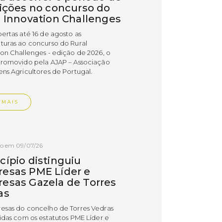
rições no concurso do
l Innovation Challenges
bertas até 16 de agosto as
turas ao concurso do Rural
ion Challenges - edição de 2026, o
promovido pela AJAP – Associação
ens Agricultores de Portugal.
 MAIS
do em 09/07/26
cípio distinguiu
esas PME Líder e
esas Gazela de Torres
as
esas do concelho de Torres Vedras
uidas com os estatutos PME Líder e