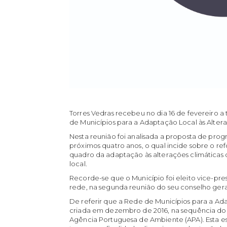
Torres Vedras recebeu no dia 16 de fevereiro a
de Municípios para a Adaptação Local às Altera
Nesta reunião foi analisada a proposta de pro
próximos quatro anos, o qual incide sobre o re
quadro da adaptação às alterações climáticas 
local.
Recorde-se que o Município foi eleito vice-p
rede, na segunda reunião do seu conselho gera
De referir que a Rede de Municípios para a Ada
criada em dezembro de 2016, na sequência do
Agência Portuguesa de Ambiente (APA). Esta est