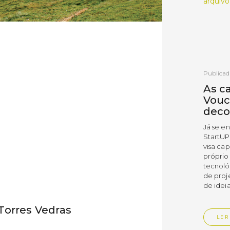
arquivo
Publicad
As c
Vouc
deco
Já se e
StartUP
visa cap
próprio
tecnoló
de proj
de ideia
Torres Vedras
LER