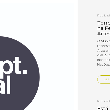
Publica
Torr
na Fe
Arte
O Munic
represe
Artesan
dias 27 
Interna
Nações
LER
Publica
Está