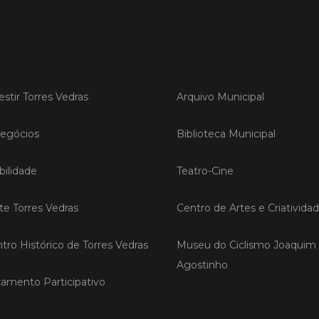
Publicad
Torr
sobr
vinh
Oest
estir Torres Vedras
Arquivo Municipal
Torres 
uma ses
egócios
Biblioteca Municipal
recuper
afetada
ilidade
Teatro-Cine
extrema
iniciati
Coopera
ite Torres Vedras
Centro de Artes e Criativida
com o a
tro Histórico de Torres Vedras
Museu do Ciclismo Joaquim
LER
Agostinho
amento Participativo
Publicad