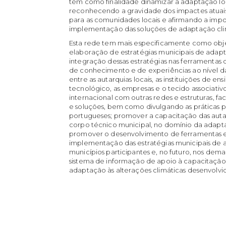
tem como finalidade dinamizar a adaptação loc
reconhecendo a gravidade dos impactes atuais
para as comunidades locais e afirmando a impo
implementação das soluções de adaptação climát
Esta rede tem mais especificamente como obj
elaboração de estratégias municipais de adapt
integração dessas estratégias nas ferramentas
de conhecimento e de experiências ao nível da
entre as autarquias locais, as instituições de ens
tecnológico, as empresas e o tecido associat
internacional com outras redes e estruturas, f
e soluções, bem como divulgando as práticas 
portugueses; promover a capacitação das aut
corpo técnico municipal, no domínio da adaptaç
promover o desenvolvimento de ferramentas e 
implementação das estratégias municipais de a
municípios participantes e, no futuro, nos dema
sistema de informação de apoio à capacitaçã
adaptação às alterações climáticas desenvolv