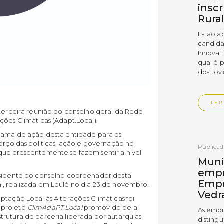
insc
Rura
Estão a
candida
Innovat
qual é 
dos Jov
LER
 terceira reunião do conselho geral da Rede
ções Climáticas (Adapt.Local).
grama de ação desta entidade para os
forço das políticas, ação e governação no
Publica
que crescentemente se fazem sentir a nível
Muni
empr
residente do conselho coordenador desta
Empr
l, realizada em Loulé no dia 23 de novembro.
Vedr
ptação Local às Alterações Climáticas foi
 projeto
ClimAdaPT.Local
promovido pela
As empr
rutura de parceria liderada por autarquias
disting