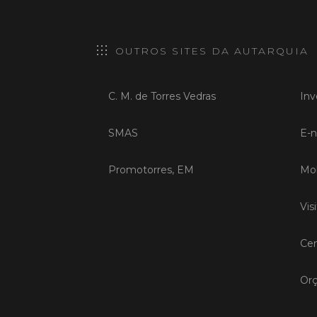
OUTROS SITES DA AUTARQUIA
C. M. de Torres Vedras
Inv
SMAS
E-n
Promotorres, EM
Mob
Vis
Cen
Orç