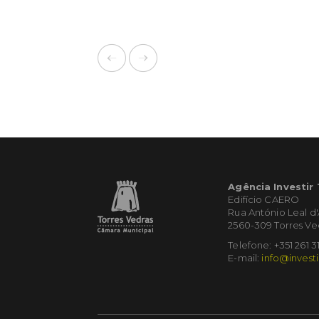
Agência Investir
Edifício CAERO
Rua António Leal d
2560-309 Torres Ve
Telefone: +351 261 3
E-mail:
info@investi