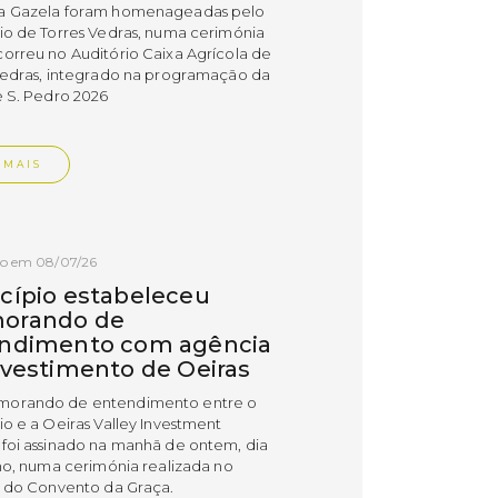
a Gazela foram homenageadas pelo
io de Torres Vedras, numa cerimónia
orreu no Auditório Caixa Agrícola de
Vedras, integrado na programação da
e S. Pedro 2026
 MAIS
do em 08/07/26
cípio estabeleceu
orando de
ndimento com agência
nvestimento de Oeiras
orando de entendimento entre o
io e a Oeiras Valley Investment
foi assinado na manhã de ontem, dia
lho, numa cerimónia realizada no
o do Convento da Graça.