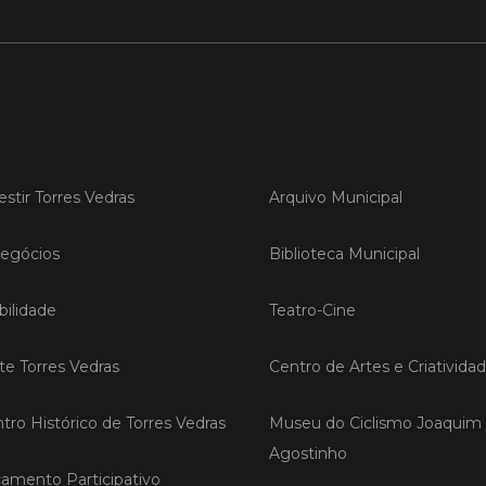
LER
Publica
Torre
estir Torres Vedras
Arquivo Municipal
ediç
A Sema
egócios
Biblioteca Municipal
Vedras r
reunin
empresa
ilidade
Teatro-Cine
iniciati
negócio
compet
ite Torres Vedras
Centro de Artes e Criativida
tro Histórico de Torres Vedras
Museu do Ciclismo Joaquim
LER
Agostinho
amento Participativo