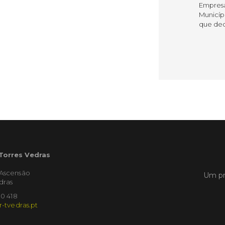
Empres
Municíp
que dec
Torres 
Feira d
LER
Publica
Muni
mem
ente
 Torres Vedras
de i
'Ascensão
Um pr
dras
Um mem
Municíp
10 418
Agency 
r-tvedras.pt
7 de ju
claustr