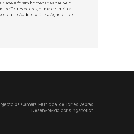
a Gazela foram homenageadas pelo
io de Torres Vedras, numa cerimónia
orreu no Auditório Caixa Agrícola de
Vedras, integrado na programação da
e S. Pedro 2026
 MAIS
do em 08/07/26
cípio estabeleceu
orando de
ndimento com agência
nvestimento de Oeiras
ojecto da
Câmara Municipal de Torres Vedras
orando de entendimento entre o
Desenvolvido por
slingshot.pt
io e a Oeiras Valley Investment
foi assinado na manhã de ontem, dia
lho, numa cerimónia realizada no
o do Convento da Graça.