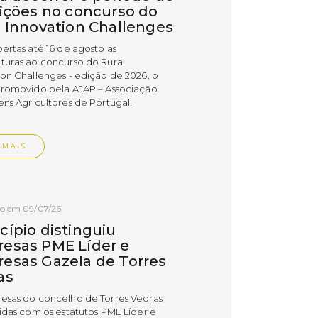
rições no concurso do
l Innovation Challenges
bertas até 16 de agosto as
turas ao concurso do Rural
ion Challenges - edição de 2026, o
promovido pela AJAP – Associação
ens Agricultores de Portugal.
 MAIS
do em 09/07/26
cípio distinguiu
esas PME Líder e
esas Gazela de Torres
as
esas do concelho de Torres Vedras
uidas com os estatutos PME Líder e