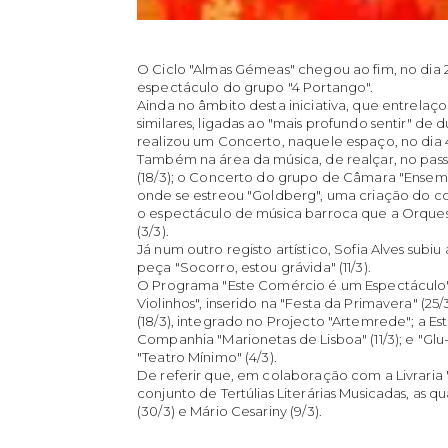
O Ciclo "Almas Gémeas" chegou ao fim, no dia
espectáculo do grupo "4 Portango".
Ainda no âmbito desta iniciativa, que entrela
similares, ligadas ao "mais profundo sentir" de dua
realizou um Concerto, naquele espaço, no dia 
Também na área da música, de realçar, no pass
(18/3); o Concerto do grupo de Câmara "Ensem
onde se estreou "Goldberg", uma criação do com
o espectáculo de música barroca que a Orque
(3/3).
Já num outro registo artístico, Sofia Alves subi
peça "Socorro, estou grávida" (11/3).
O Programa "Este Comércio é um Espectáculo
Violinhos", inserido na "Festa da Primavera" (25/
(18/3), integrado no Projecto "Artemrede"; a Est
Companhia "Marionetas de Lisboa" (11/3); e "Gl
"Teatro Mínimo" (4/3).
De referir que, em colaboração com a Livraria 
conjunto de Tertúlias Literárias Musicadas, as 
(30/3) e Mário Cesariny (9/3).