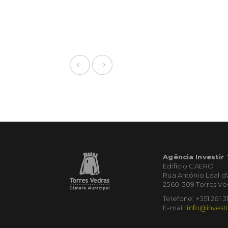
Agência Investir
Edifício CAERO
Rua António Leal d
2560-309 Torres Ve
Telefone: +351 261 3
E-mail:
info@investi