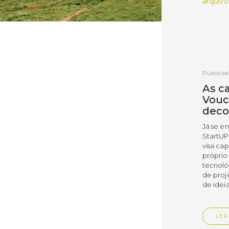
arquivo
Publicad
As c
Vouc
deco
Já se e
StartUP
visa cap
próprio
tecnoló
de proj
de ideia
LER