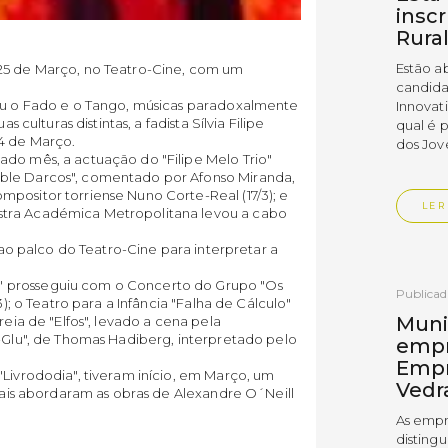
insc
Rura
Estão a
 25 de Março, no Teatro-Cine, com um
candida
çou o Fado e o Tango, músicas paradoxalmente
Innovat
s culturas distintas, a fadista Sílvia Filipe
qual é 
4 de Março.
dos Jov
ado mês, a actuação do "Filipe Melo Trio"
ble Darcos", comentado por Afonso Miranda,
positor torriense Nuno Corte-Real (17/3); e
LER
stra Académica Metropolitana levou a cabo
u ao palco do Teatro-Cine para interpretar a
" prosseguiu com o Concerto do Grupo "Os
Publica
3); o Teatro para a Infância "Falha de Cálculo"
Muni
reia de "Elfos", levado a cena pela
u-Glu", de Thomas Hadiberg, interpretado pelo
empr
Empr
"Livrododia", tiveram início, em Março, um
Vedr
quais abordaram as obras de Alexandre O´Neill
As empr
disting