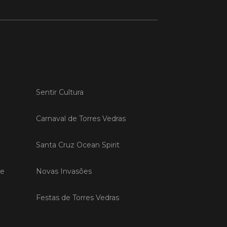
 MAIS
do em 20/04/26
s Vedras recebeu a 13.ª
Sentir Cultura
ão da Semana INOV-E
na INOV-E – Empreender em Torres
Carnaval de Torres Vedras
egressou entre os dias 13 e 16 de abril,
do empreendedores, tecido
rial e especialistas num conjunto de
Santa Cruz Ocean Spirit
vas focadas na inovação, criação de
s e desenvolvimento de
ências empreendedoras.
de
Novas Invasões
Festas de Torres Vedras
 MAIS