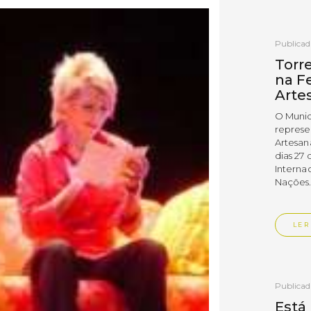
Publica
Torr
na Fe
Arte
O Munic
represe
Artesan
dias 27 
Interna
Nações
LER
Publica
Está