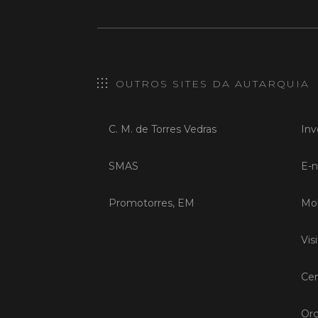
OUTROS SITES DA AUTARQUIA
C. M. de Torres Vedras
Inv
SMAS
E-n
Promotorres, EM
Mob
Vis
Cen
Orç