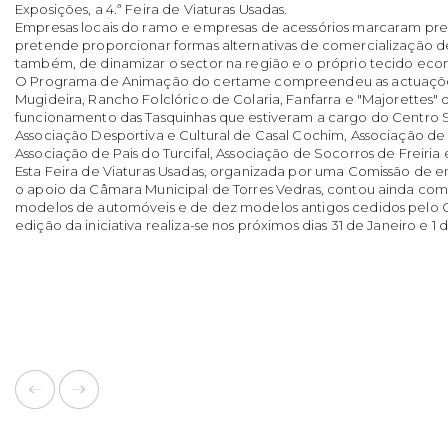
Exposições, a 4.ª Feira de Viaturas Usadas.
Empresas locais do ramo e empresas de acessórios marcaram pr
pretende proporcionar formas alternativas de comercialização de 
também, de dinamizar o sector na região e o próprio tecido eco
O Programa de Animação do certame compreendeu as actuações
Mugideira, Rancho Folclórico de Colaria, Fanfarra e "Majorettes"
funcionamento das Tasquinhas que estiveram a cargo do Centro S
Associação Desportiva e Cultural de Casal Cochim, Associação de
Associação de Pais do Turcifal, Associação de Socorros de Freiria 
Esta Feira de Viaturas Usadas, organizada por uma Comissão de 
o apoio da Câmara Municipal de Torres Vedras, contou ainda com 
modelos de automóveis e de dez modelos antigos cedidos pelo Cl
edição da iniciativa realiza-se nos próximos dias 31 de Janeiro e 1 