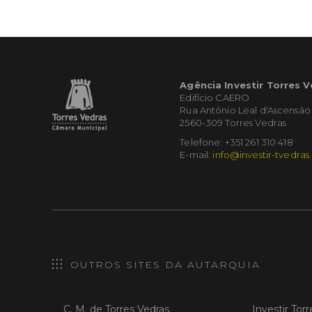
Agência Investir Torres 
Edifício CAERO
Rua António Leal d'Ascensão
2560-309 Torres Vedras
Telefone: +351 261 310 418
E-mail:
info@investir-tvedras
OUTROS SITES DA AUTARQUIA
C. M. de Torres Vedras
Investir Tor