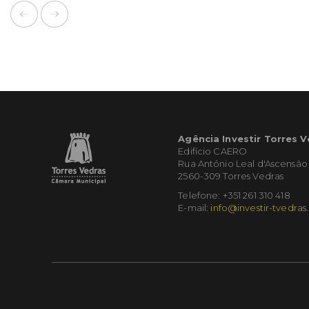
Agência Investir Torres 
Edifício CAERO
Rua António Leal d'Ascensão
2560-309 Torres Vedras
Telefone: +351 261 310 418
E-mail:
info@investir-tvedras