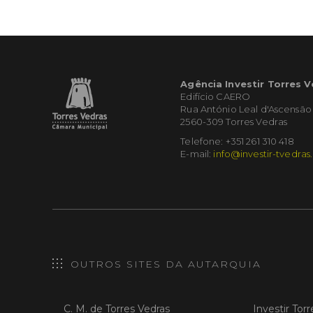
Agência Investir Torres 
Edifício CAERO
Rua António Leal d'Ascensão
2560-309 Torres Vedras
Telefone: +351 261 310 418
E-mail:
info@investir-tvedras
OUTROS SITES DA AUTARQUIA
C. M. de Torres Vedras
Investir Tor