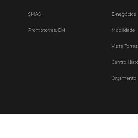
SMAS
E-negócios
Promotorres, EM
Mobilidade
Visite Torre
Centro Histó
Orçamento P