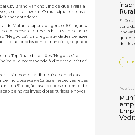
insc
gal City Brand Ranking”, índice que avalia a
Rura
r, visitar ou investir. O município torriense
ois anos anteriores.
Estão a
al de Visitar, ocupando agora o 30º lugar da
candida
esta dimensão. Torres Vedras assume ainda o
Innovat
são “Negócios”. Emprego, atividades de lazer
qual é 
uisas relacionadas com o município, segundo
dos Jov
er no Top 5 nas dimensões “Negócios” e
o índice que corresponde à dimensão “Visitar”,
LER
cos, assim como na distribuição anual das
empenho dos seus
websites
e respetivas redes
ai na sua 5ª edição, avalia o desempenho de
Publica
ão de novos investidores, turistas e novos
Muni
empr
Empr
Vedr
As empr
disting