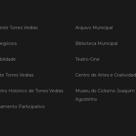
LER
estir Torres Vedras
Arquivo Municipal
Publica
egócios
Biblioteca Municipal
Torre
ediç
ilidade
Teatro-Cine
A Sema
Vedras r
ite Torres Vedras
Centro de Artes e Criativida
reunin
empresa
tro Histórico de Torres Vedras
Museu do Ciclismo Joaquim
iniciati
negócio
Agostinho
compet
amento Participativo
LER