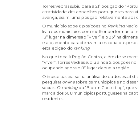
Torres Vedras subiu para a 21ª posição do “Portu
atratividade dos concelhos portugueses para vive
avança, assim, uma posição relativamente aos d
O município sobe 6 posições no
Ranking
Nacion
lista dos municípios com melhor performance n
18º lugar na dimensão “Viver” e o 23º na dimen
e alojamento caracterizam a maioria das pesq
esta edição do
ranking
.
No que toca à Região Centro, além de se mant
“Viver”, Torres Vedras subiu ainda 2 posições n
ocupando agora o 8º lugar daquela região.
O índice baseia-se na análise de dados estatísti
pesquisas
online
sobre os municípios e no des
sociais. O
ranking
da “Bloom Consulting”, que v
marca dos 308 municípios portugueses na captaç
residentes.