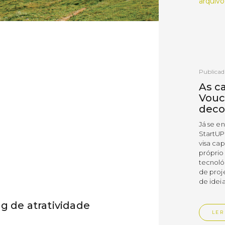
arquivo
Publicad
As c
Vouc
deco
Já se e
StartUP
visa cap
próprio
tecnoló
de proj
de ideia
g de atratividade
LER