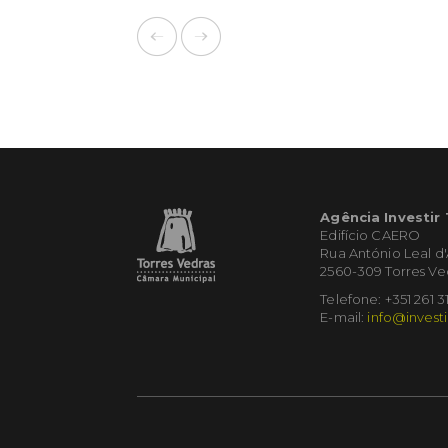
Agência Investir
Edifício CAERO
Rua António Leal d
2560-309 Torres Ve
Telefone: +351 261 3
E-mail:
info@investi