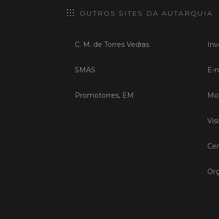
OUTROS SITES DA AUTARQUIA
C. M. de Torres Vedras
Inv
SMAS
E-n
Promotorres, EM
Mob
Vis
Cen
Orç