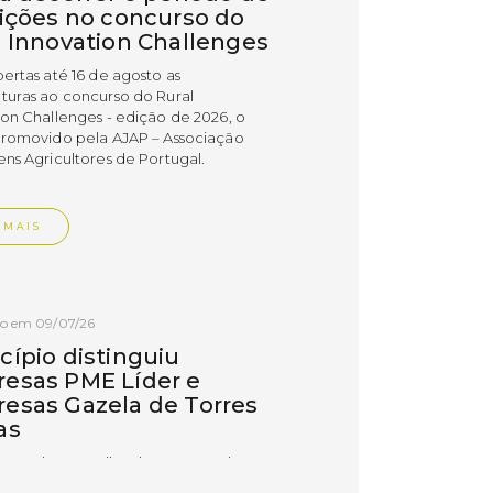
rições no concurso do
l Innovation Challenges
bertas até 16 de agosto as
turas ao concurso do Rural
ion Challenges - edição de 2026, o
promovido pela AJAP – Associação
ens Agricultores de Portugal.
 MAIS
do em 09/07/26
cípio distinguiu
esas PME Líder e
esas Gazela de Torres
as
esas do concelho de Torres Vedras
uidas com os estatutos PME Líder e