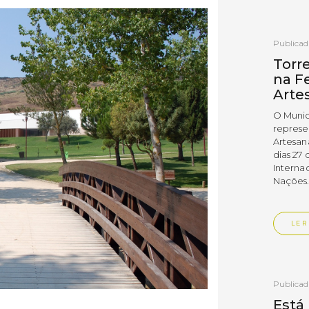
Publica
Torr
na Fe
Arte
O Munic
represe
Artesan
dias 27 
Interna
Nações
LER
Publica
Está