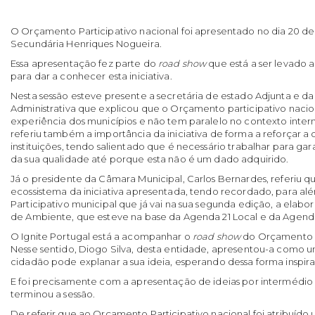
O Orçamento Participativo nacional foi apresentado no dia 20 de 
Secundária Henriques Nogueira.
Essa apresentação fez parte do
road show
que está a ser levado a
para dar a conhecer esta iniciativa.
Nesta sessão esteve presente a secretária de estado Adjunta e 
Administrativa que explicou que o Orçamento participativo naci
experiência dos municípios e não tem paralelo no contexto inter
referiu também a importância da iniciativa de forma a reforçar a 
instituições, tendo salientado que é necessário trabalhar para ga
da sua qualidade até porque esta não é um dado adquirido.
Já o presidente da Câmara Municipal, Carlos Bernardes, referiu qu
ecossistema da iniciativa apresentada, tendo recordado, para 
Participativo municipal que já vai na sua segunda edição, a elab
de Ambiente, que esteve na base da Agenda 21 Local e da Agend
O Ignite Portugal está a acompanhar o
road show
do Orçamento Pa
Nesse sentido, Diogo Silva, desta entidade, apresentou-a como
cidadão pode explanar a sua ideia, esperando dessa forma inspirar 
E foi precisamente com a apresentação de ideias por intermédio 
terminou a sessão.
De referir que ao Orçamento Participativo nacional foi atribuído