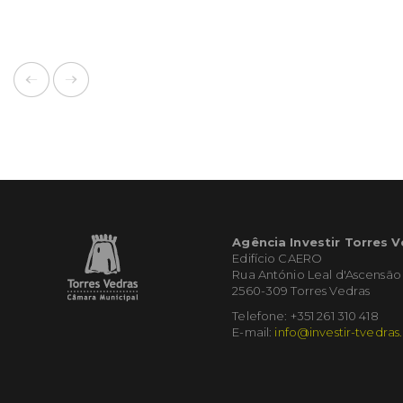
Agência Investir Torres 
Edifício CAERO
Rua António Leal d'Ascensão
2560-309 Torres Vedras
Telefone: +351 261 310 418
E-mail:
info@investir-tvedras