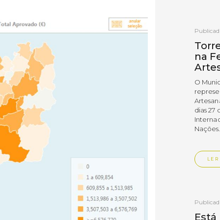
Publica
Torr
na Fe
Arte
O Munic
represe
Artesan
dias 27 
Interna
Nações
LER
Publica
Está