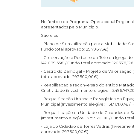
No âmbito do Programa Operacional Regional
apresentados pelo Município.
São eles:
- Plano de Sensibilização para a Mobilidade Sus
Fundo total aprovado: 29.796,75€)
- Conservação e Restauro do Teto da Igreja de 
142.089,55€ / Fundo total aprovado: 120.776,12€
- Castro do Zambujal – Projeto de Valorização 
total aprovado: 297.500,00€)
- Reabilitação e reconversão do antigo Matado
Criatividade (Investimento elegível: 3.496.747,2
- Requalificação Urbana e Paisagística do Esp
Municipal (Investimento elegível: 1.517.171,07€ /
- Requalificação da Unidade de Cuidados de
(Investimento elegível: 675.920,11€ / Fundo tot
- Loja do Cidadão de Torres Vedras (Investimen
aprovado: 297.500,00€)