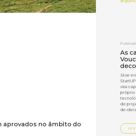
arquivo
Publicad
As c
Vouc
deco
Já se e
StartUP
visa cap
próprio
tecnoló
de proj
de ideia
am aprovados no âmbito do
LER