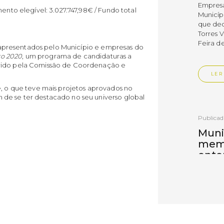
Empres
mento elegível: 3.027.747,98€ / Fundo total
Municíp
que dec
Torres 
Feira d
os apresentados pelo Município e empresas do
ro 2020
, um programa de candidaturas a
erido pela Comissão de Coordenação e
LER
e, o que teve mais projetos aprovados no
de se ter destacado no seu universo global
Publica
Muni
mem
ente
de i
Um mem
Municíp
Agency 
7 de ju
claustr