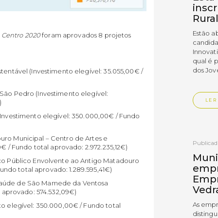
insc
Rura
Estão a
Centro 2020
foram aprovados 8 projetos
candida
Innovat
qual é 
dos Jov
tentável (Investimento elegível: 35.055,00€ /
São Pedro (Investimento elegível:
LER
)
(Investimento elegível: 350.000,00€ / Fundo
uro Municipal – Centro de Artes e
Publica
0€ / Fundo total aprovado: 2.972.235,12€)
Muni
aço Público Envolvente ao Antigo Matadouro
empr
 Fundo total aprovado: 1.289.595,41€)
Empr
 Saúde de São Mamede da Ventosa
Vedr
al aprovado: 574.532,09€)
As empr
to elegível: 350.000,00€ / Fundo total
disting