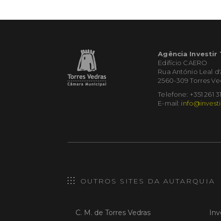
Agência Investir
Edifício CAERO
Rua António Leal d
2560-309 Torres Ve
Telefone: +351 261 3
E-mail:
info@investi
OUTROS SITES DA AUTARQUIA
C. M. de Torres Vedras
Inv