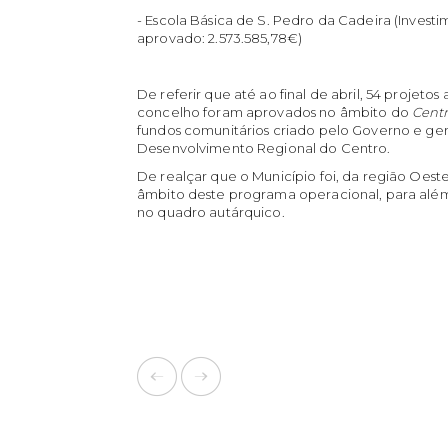
- Escola Básica de S. Pedro da Cadeira (Investi
aprovado: 2.573.585,78€)
De referir que até ao final de abril, 54 projet
concelho foram aprovados no âmbito do
Cent
fundos comunitários criado pelo Governo e g
Desenvolvimento Regional do Centro.
De realçar que o Município foi, da região Oest
âmbito deste programa operacional, para além 
no quadro autárquico.