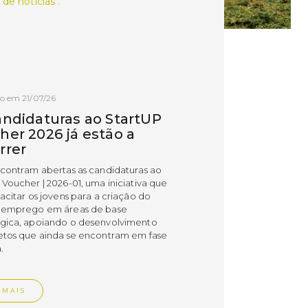
 de notícias .
o em 21/07/26
andidaturas ao StartUP
her 2026 já estão a
rrer
ncontram abertas as candidaturas ao
 Voucher | 2026-01, uma iniciativa que
acitar os jovens para a criação do
 emprego em áreas de base
gica, apoiando o desenvolvimento
etos que ainda se encontram em fase
.
 MAIS