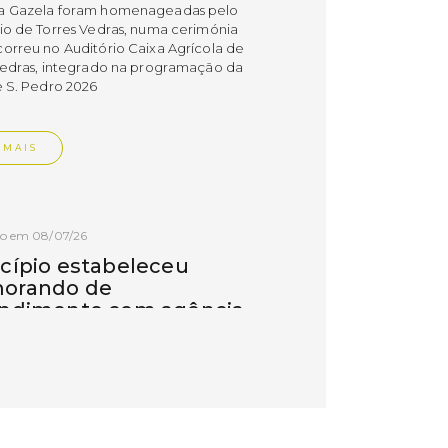
a Gazela foram homenageadas pelo
io de Torres Vedras, numa cerimónia
orreu no Auditório Caixa Agrícola de
Vedras, integrado na programação da
e S. Pedro 2026
 MAIS
do em 08/07/26
cípio estabeleceu
orando de
ndimento com agência
nvestimento de Oeiras
orando de entendimento entre o
io e a Oeiras Valley Investment
foi assinado na manhã de ontem, dia
lho, numa cerimónia realizada no
o do Convento da Graça.