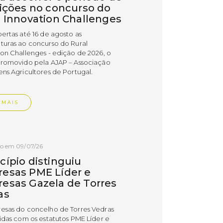
rições no concurso do
l Innovation Challenges
bertas até 16 de agosto as
turas ao concurso do Rural
ion Challenges - edição de 2026, o
promovido pela AJAP – Associação
ens Agricultores de Portugal.
 MAIS
do em 09/07/26
cípio distinguiu
esas PME Líder e
esas Gazela de Torres
as
esas do concelho de Torres Vedras
uidas com os estatutos PME Líder e