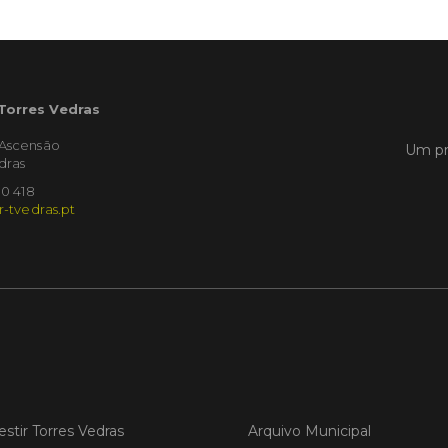
LER
 Torres Vedras
Publica
'Ascensão
Um pr
dras
Torre
ediç
10 418
r-tvedras.pt
A Sema
Vedras r
reunin
empresa
iniciati
negócio
compet
LER
estir Torres Vedras
Arquivo Municipal