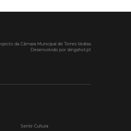
 MAIS
do em 20/04/26
ojecto da
Câmara Municipal de Torres Vedras
s Vedras recebeu a 13.ª
Desenvolvido por
slingshot.pt
ão da Semana INOV-E
na INOV-E – Empreender em Torres
egressou entre os dias 13 e 16 de abril,
do empreendedores, tecido
rial e especialistas num conjunto de
vas focadas na inovação, criação de
s e desenvolvimento de
ências empreendedoras.
 MAIS
Sentir Cultura