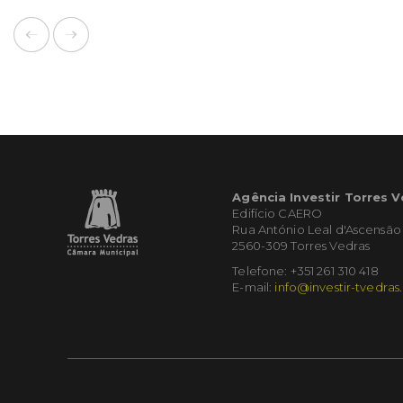
Agência Investir Torres 
Edifício CAERO
Rua António Leal d'Ascensão
2560-309 Torres Vedras
Telefone: +351 261 310 418
E-mail:
info@investir-tvedras