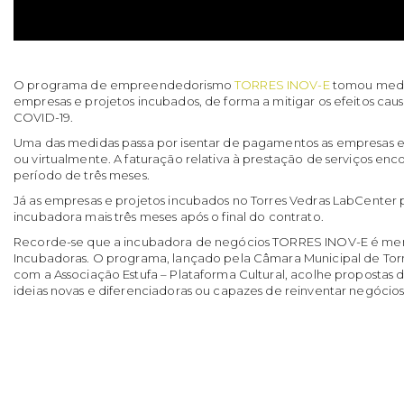
O programa de empreendedorismo
TORRES INOV-E
tomou medid
empresas e projetos incubados, de forma a mitigar os efeitos ca
COVID-19.
Uma das medidas passa por isentar de pagamentos as empresas e p
ou virtualmente. A faturação relativa à prestação de serviços en
período de três meses.
Já as empresas e projetos incubados no Torres Vedras LabCente
incubadora mais três meses após o final do contrato.
Recorde-se que a incubadora de negócios TORRES INOV-E é me
Incubadoras. O programa, lançado pela Câmara Municipal de Tor
com a Associação Estufa – Plataforma Cultural, acolhe propostas
ideias novas e diferenciadoras ou capazes de reinventar negócios 