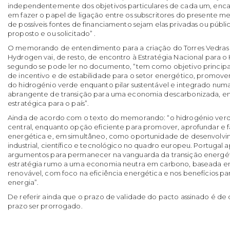
independentemente dos objetivos particulares de cada um, enca
em fazer o papel de ligação entre os subscritores do presente 
de possíveis fontes de financiamento sejam elas privadas ou públic
proposto e ou solicitado” .
O memorando de entendimento para a criação do Torres Vedras 
Hydrogen vai, de resto, de encontro à Estratégia Nacional para o 
segundo se pode ler no documento, “tem como objetivo principa
de incentivo e de estabilidade para o setor energético, promov
do hidrogénio verde enquanto pilar sustentável e integrado numa
abrangente de transição para uma economia descarbonizada, e
estratégica para o país”.
Ainda de acordo com o texto do memorando: “o hidrogénio ver
central, enquanto opção eficiente para promover, aprofundar e fac
energética e, em simultâneo, como oportunidade de desenvolv
industrial, científico e tecnológico no quadro europeu. Portugal a
argumentos para permanecer na vanguarda da transição energét
estratégia rumo a uma economia neutra em carbono, baseada em
renovável, com foco na eficiência energética e nos benefícios p
energia”.
De referir ainda que o prazo de validade do pacto assinado é de
prazo ser prorrogado.