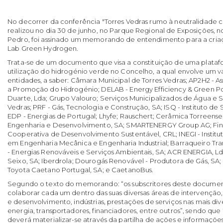
No decorrer da conferência "Torres Vedras rumo à neutralidade ca
realizou no dia 30 de junho, no Parque Regional de Exposições, n
Pedro, foi assinado um memorando de entendimento para a criaçã
Lab Green Hydrogen.
Trata-se de um documento que visa a constituição de uma plata
utilização do hidrogénio verde no Concelho, a qual envolve um v
entidades, a saber: Câmara Municipal de Torres Vedras; AP2H2 - 
a Promoção do Hidrogénio; DELAB - Energy Efficiency & Green Po
Duarte, Lda; Grupo Valouro; Serviços Municipalizados de Água e
Vedras; PRF - Gás, Tecnologia e Construção, SA; ISQ - Instituto d
EDP - Energias de Portugal; Lhyfe; Rauschert; Cerâmica Torreense;
Engenharia e Desenvolvimento, SA; SMARTENERGY Group AG; Fine
Cooperativa de Desenvolvimento Sustentável, CRL; INEGI - Institu
em Engenharia Mecânica e Engenharia Industrial; Barraqueiro Tra
- Energias Renováveis e Serviços Ambientais, SA; ACR ENERGIA, L
Seixo, SA; Iberdrola; Dourogás Renovável - Produtora de Gás, SA; 
Toyota Caetano Portugal, SA; e CaetanoBus.
Segundo o texto do memorando: “os subscritores deste docu
colaborar cada um dentro das suas diversas áreas de intervenção,
e desenvolvimento, indústrias, prestações de serviços nas mais div
energia, transportadores, financiadores, entre outros”, sendo que
deverá materializar-se através da partilha de ações e informaçõe