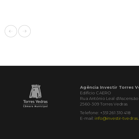
Agência Investir Torres 
Edifício CAERO
Rua António Leal d'Ascensão
2560-309 Torres Vedras
Telefone: +351 261 310 418
E-mail:
info@investir-tvedras