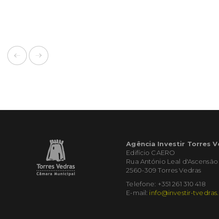
Agência Investir Torres 
Edifício CAERO
Rua António Leal d'Ascensão
2560-309 Torres Vedras
Telefone: +351 261 310 418
E-mail:
info@investir-tvedras