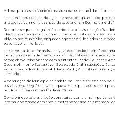
As boas práticas do Município na área da sustentabilidade foram 
Tal aconteceu com a atribuição, de novo, do galardão do projet
a respetiva cerimónia acontecido este ano, em Sesimbra, no dia 
Recorde-se que este galardão, atribuído pela Associação Bandeira
identificação e o reconhecimento de boas práticas na área da su
dirigido aos municípios, enquanto agentes privilegiados de pro
sustentável a nível local.
Torres Vedras foi assim mais uma vez reconhecido como” eco-mun
demonstrado a implementação de boas práticas, políticas e açõe
temas chave relacionados com a sustentabilidade: Educação Amb
Desenvolvimento Sustentável; Sociedade Civil; Instituições; Cons
Água; Energia; Resíduos; Mobilidade; Ruído; Agricultura; Turismo
Território.
A pontuação do Município no âmbito do
Eco XXI
foi este ano de 7
respetivo
ranking
. Recorde-se que o Município recebeu sempre a 
tendo a primeira sido atribuída em 2005.
De referir que esta avaliação constitui-se como uma importante
interna, apontando caminhos e metas no sentido da sustentabilidad