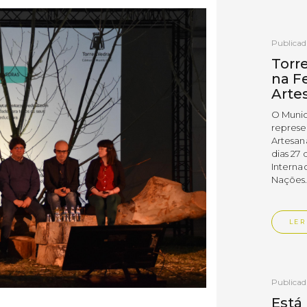
Publica
Torr
na Fe
Arte
O Munic
represe
Artesan
dias 27 
Interna
Nações
LER
Publica
Está