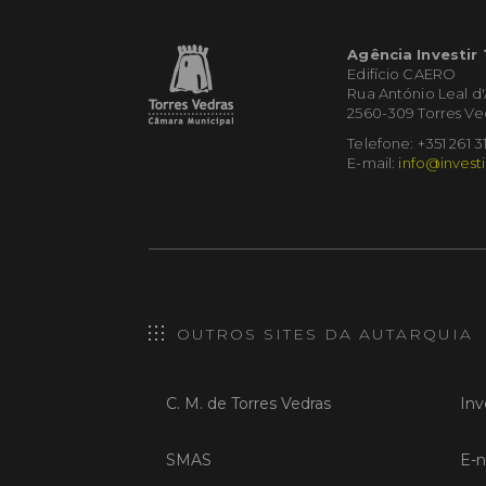
Agência Investir
Edifício CAERO
Rua António Leal d
2560-309 Torres Ve
Telefone: +351 261 3
E-mail:
info@investi
OUTROS SITES DA AUTARQUIA
C. M. de Torres Vedras
Inv
SMAS
E-n