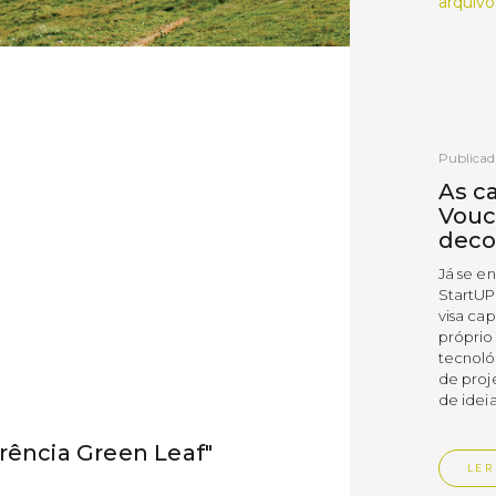
arquivo
Publicad
As c
Vouc
deco
Já se e
StartUP
visa cap
próprio
tecnoló
de proj
de ideia
rência Green Leaf"
LER