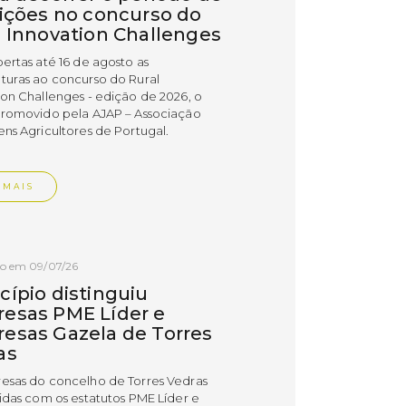
rições no concurso do
l Innovation Challenges
bertas até 16 de agosto as
turas ao concurso do Rural
ion Challenges - edição de 2026, o
promovido pela AJAP – Associação
ens Agricultores de Portugal.
 MAIS
do em 09/07/26
cípio distinguiu
esas PME Líder e
esas Gazela de Torres
as
esas do concelho de Torres Vedras
uidas com os estatutos PME Líder e