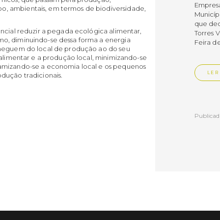
Empres
, ambientais, em termos de biodiversidade,
Municíp
que dec
ncial reduzir a pegada ecológica alimentar,
Torres 
o, diminuindo-se dessa forma a energia
Feira d
cheguem do local de produção ao do seu
 alimentar e a produção local, minimizando-se
namizando-se a economia local e os pequenos
LER
dução tradicionais.
Publica
Muni
mem
ente
de i
Um mem
Municíp
Agency 
7 de ju
claustr