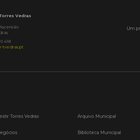
 Torres Vedras
LER
'Ascensão
Um pr
dras
10 418
Publica
r-tvedras.pt
Torre
ediç
A Sema
Vedras r
reunin
empresa
iniciati
negócio
compet
estir Torres Vedras
Arquivo Municipal
LER
egócios
Biblioteca Municipal