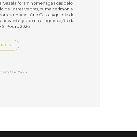
a Gazela foram homenageadas pelo
io de Torres Vedras, numa cerimónia
orreu no Auditório Caixa Agrícola de
Vedras, integrado na programação da
e S. Pedro 2026
 MAIS
do em 08/07/26
cípio estabeleceu
orando de
ndimento com agência
nvestimento de Oeiras
orando de entendimento entre o
io e a Oeiras Valley Investment
foi assinado na manhã de ontem, dia
lho, numa cerimónia realizada no
o do Convento da Graça.