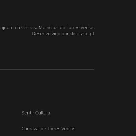
 MAIS
ojecto da
Câmara Municipal de Torres Vedras
Desenvolvido por
slingshot.pt
do em 20/04/26
s Vedras recebeu a 13.ª
ão da Semana INOV-E
na INOV-E – Empreender em Torres
egressou entre os dias 13 e 16 de abril,
do empreendedores, tecido
rial e especialistas num conjunto de
vas focadas na inovação, criação de
s e desenvolvimento de
ências empreendedoras.
Sentir Cultura
 MAIS
Carnaval de Torres Vedras