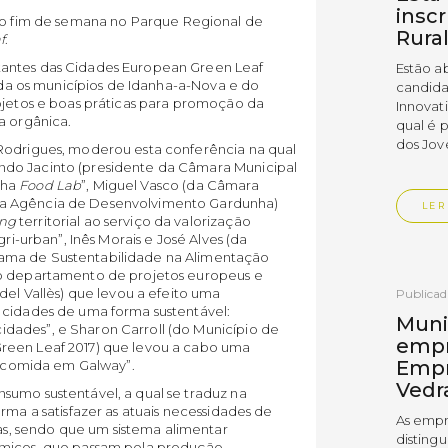
insc
 no fim de semana no Parque Regional de
Rura
f
.
tantes das Cidades European Green Leaf
Estão a
inda os municípios de Idanha-a-Nova e do
candida
rojetos e boas práticas para promoção da
Innovat
a orgânica.
qual é 
dos Jov
Rodrigues, moderou esta conferência na qual
ndo Jacinto (presidente da Câmara Municipal
nha
Food Lab
”, Miguel Vasco (da Câmara
da Agência de Desenvolvimento Gardunha)
LER
ing
territorial ao serviço da valorização
ri-urban”, Inês Morais e José Alves (da
ama de Sustentabilidade na Alimentação
do departamento de projetos europeus e
del Vallès) que levou a efeito uma
Publica
 cidades de uma forma sustentável:
Muni
dades”, e Sharon Carroll (do Município de
empr
reen Leaf 2017) que levou a cabo uma
Empr
da comida em Galway”.
Vedr
sumo sustentável, a qual se traduz na
rma a satisfazer as atuais necessidades de
As empr
, sendo que um sistema alimentar
disting
ómicos, que passam pela produção,