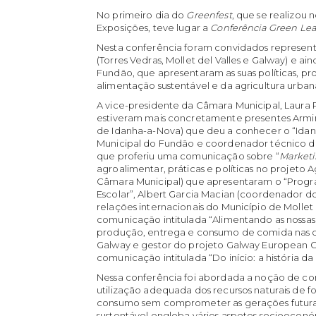
No primeiro dia do
Greenfest
, que se realizou
Exposições, teve lugar a
Conferência Green Lea
Nesta conferência foram convidados represen
(Torres Vedras, Mollet del Valles e Galway) e a
Fundão, que apresentaram as suas políticas, p
alimentação sustentável e da agricultura urban
A vice-presidente da Câmara Municipal, Laura 
estiveram mais concretamente presentes Armi
de Idanha-a-Nova) que deu a conhecer o “Ida
Municipal do Fundão e coordenador técnico 
que proferiu uma comunicação sobre “
Market
agroalimentar, práticas e políticas no projeto Ag
Câmara Municipal) que apresentaram o “Progr
Escolar”, Albert Garcia Macian (coordenador 
relações internacionais do Município de Mollet 
comunicação intitulada “Alimentando as nossas
produção, entrega e consumo de comida nas ci
Galway e gestor do projeto Galway European G
comunicação intitulada “Do início: a história 
Nessa conferência foi abordada a noção de con
utilização adequada dos recursos naturais de fo
consumo sem comprometer as gerações futuras
sustentável engloba vários aspetos socioecon