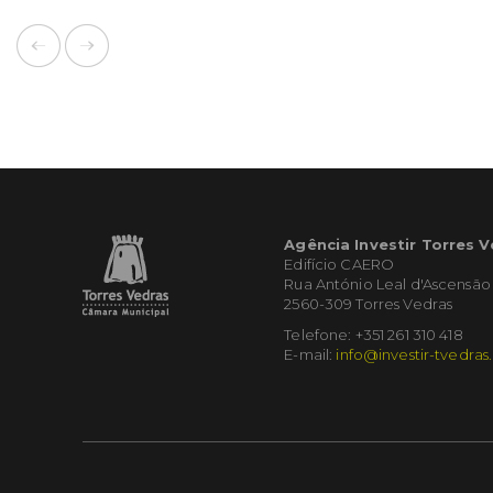
Agência Investir Torres 
Edifício CAERO
Rua António Leal d'Ascensão
2560-309 Torres Vedras
Telefone: +351 261 310 418
E-mail:
info@investir-tvedras