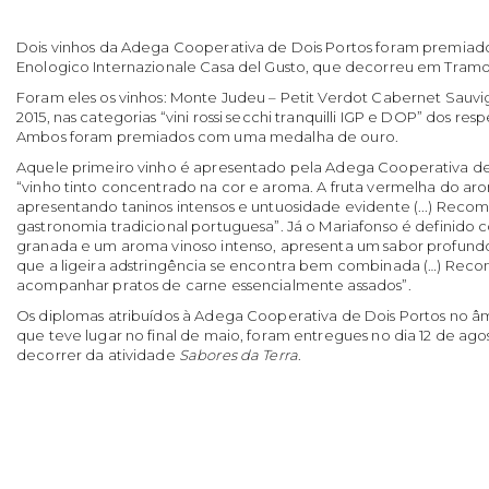
Dois vinhos da Adega Cooperativa de Dois Portos foram premiad
Enologico Internazionale Casa del Gusto, que decorreu em Tramonti
Foram eles os vinhos: Monte Judeu – Petit Verdot Cabernet Sauvi
2015, nas categorias “vini rossi secchi tranquilli IGP e DOP” dos res
Ambos foram premiados com uma medalha de ouro.
Aquele primeiro vinho é apresentado pela Adega Cooperativa d
“vinho tinto concentrado na cor e aroma. A fruta vermelha do ar
apresentando taninos intensos e untuosidade evidente (...) Re
gastronomia tradicional portuguesa”. Já o Mariafonso é definido
granada e um aroma vinoso intenso, apresenta um sabor profund
que a ligeira adstringência se encontra bem combinada (…) Rec
acompanhar pratos de carne essencialmente assados”.
Os diplomas atribuídos à Adega Cooperativa de Dois Portos no â
que teve lugar no final de maio, foram entregues no dia 12 de ago
decorrer da atividade
Sabores da Terra
.