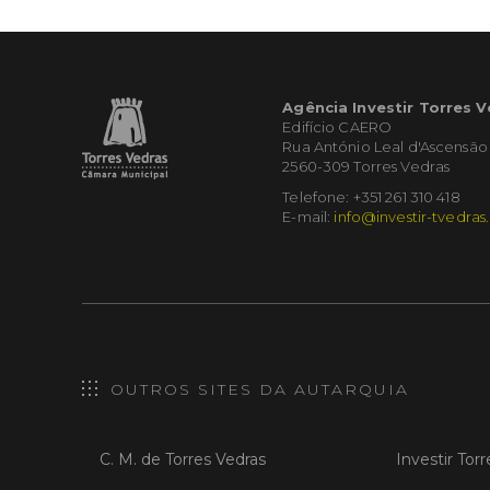
Agência Investir Torres 
Edifício CAERO
Rua António Leal d'Ascensão
2560-309 Torres Vedras
Telefone: +351 261 310 418
E-mail:
info@investir-tvedras
OUTROS SITES DA AUTARQUIA
C. M. de Torres Vedras
Investir Tor