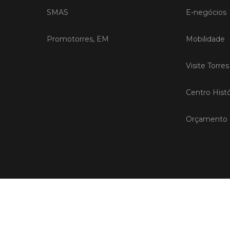
SMAS
E-negócios
Promotorres, EM
Mobilidade
Visite Torre
Centro Histó
Orçamento P