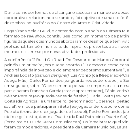
Dar a conhecer formas de alcançar o sucesso no mundo do desp
corporativo, relacionando-se ambos, foi objetivo de uma conferên
dezembro, no auditório do Centro de Artes e Criatividade.
Organizada pela 2 Build, e contando com o apoio da Câmara Munici
formato de
talk show
, constituiu-se como um momento de partil
figuras daqueles dois mundos abordaram os desafios que têm vivi
profissional, também no intuito de inspirar os presentes para novo
mesmos o interesse por novas atividades profissionais.
A conferência “2 Build On Road: Do Desporto ao Mundo Corporativo
painéis: um primeiro, em que se abordou “O desporto como can
importância da inovação e do empreendedorismo sustentável”, 
Andreia Lobato (
fashion designer
)
, Luís Afonso (da INseparable/Cr
Adega Mãe), Carlos Fernandes (ex-guarda-redes de futebol) e Susan
um segundo, sobre “O crescimento pessoal e empresarial na nos
participaram Francisco Garcia (ator e apresentador), Fábio Veríssi
Nélson Pereira (ex-guarda-redes de futebol), Carla Couto (ex-joga
Costa (da Agriloja); e um terceiro, denominado “Liderança, gestão
social”, em que participaram Beto (ex-jogador de futebol e comen
Peixoto (treinador e ex-jogador de futebol), Pedro Fernandes (a
rádio e guionista), Andreia Duarte (da Raul Patrocínio Duarte S.
(jornalista e CEO da RMM Comunicação). Os jornalistas Miguel Mi
foram os moderadores. A presidente da Câmara Municipal, Laura 