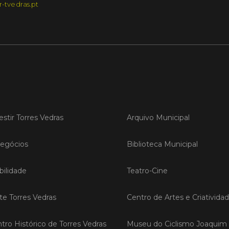
r-tvedras.pt
LER
Publica
Torre
ediç
A Sema
estir Torres Vedras
Arquivo Municipal
Vedras r
reunin
empresa
egócios
Biblioteca Municipal
iniciati
negócio
ilidade
Teatro-Cine
compet
ite Torres Vedras
Centro de Artes e Criativida
LER
tro Histórico de Torres Vedras
Museu do Ciclismo Joaquim