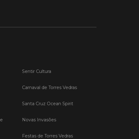
 MAIS
do em 20/04/26
s Vedras recebeu a 13.ª
ão da Semana INOV-E
na INOV-E – Empreender em Torres
Sentir Cultura
egressou entre os dias 13 e 16 de abril,
do empreendedores, tecido
rial e especialistas num conjunto de
Carnaval de Torres Vedras
vas focadas na inovação, criação de
s e desenvolvimento de
Santa Cruz Ocean Spirit
ências empreendedoras.
de
Novas Invasões
 MAIS
Festas de Torres Vedras