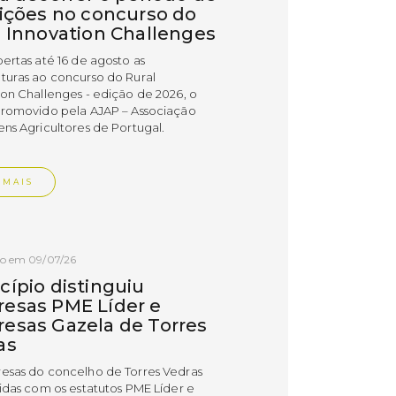
rições no concurso do
l Innovation Challenges
bertas até 16 de agosto as
turas ao concurso do Rural
ion Challenges - edição de 2026, o
promovido pela AJAP – Associação
ens Agricultores de Portugal.
 MAIS
do em 09/07/26
cípio distinguiu
esas PME Líder e
esas Gazela de Torres
as
esas do concelho de Torres Vedras
uidas com os estatutos PME Líder e