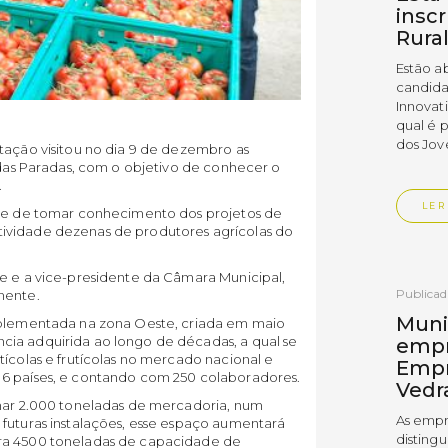
insc
Rura
Estão a
candida
Innovat
qual é 
dos Jov
tação visitou no dia 9 de dezembro as
l das Paradas, com o objetivo de conhecer o
.
LER
ade de tomar conhecimento dos projetos de
ividade dezenas de produtores agrícolas do
te e a vice-presidente da Câmara Municipal,
Publica
amente.
Muni
implementada na zona Oeste, criada em maio
cia adquirida ao longo de décadas, a qual se
empr
tícolas e frutícolas no mercado nacional e
Empr
 6 países, e contando com 250 colaboradores.
Vedr
enar 2.000 toneladas de mercadoria, num
As empr
 futuras instalações, esse espaço aumentará
disting
ara 4500 toneladas de capacidade de