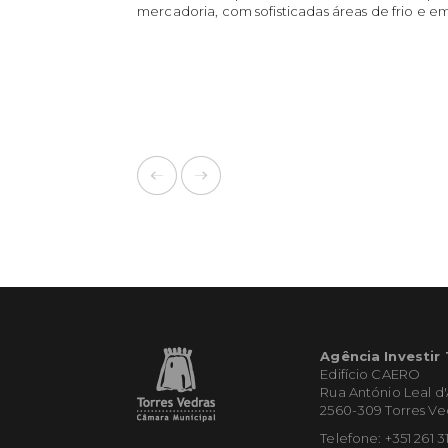
mercadoria, com sofisticadas áreas de frio e 
Agência Investir
Edifício CAERO
Rua António Leal d
2560-309 Torres Ve
Telefone: +351 261 3