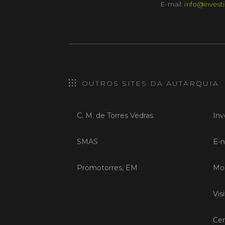
E-mail:
info@investi
OUTROS SITES DA AUTARQUIA
C. M. de Torres Vedras
Inv
SMAS
E-n
Promotorres, EM
Mob
Vis
Cen