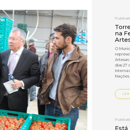
Publica
Torr
na Fe
Arte
O Munic
represe
Artesan
dias 27 
Interna
Nações
LER
Publica
Está