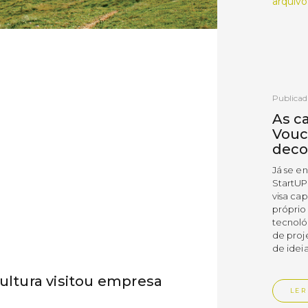
arquivo
Publicad
As c
Vouc
deco
Já se e
StartUP
visa cap
próprio
tecnoló
de proj
de ideia
cultura visitou empresa
LER