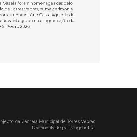
a Gazela foram homenageadas pelo
io de Torres Vedras, numa cerimónia
orreu no Auditório Caixa Agrícola de
Vedras, integrado na programação da
e S. Pedro 2026
 MAIS
do em 08/07/26
cípio estabeleceu
orando de
ndimento com agência
nvestimento de Oeiras
orando de entendimento entre o
io e a Oeiras Valley Investment
ojecto da
Câmara Municipal de Torres Vedras
foi assinado na manhã de ontem, dia
Desenvolvido por
slingshot.pt
lho, numa cerimónia realizada no
o do Convento da Graça.