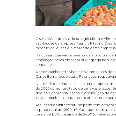
O secretário de estado da Agricultura e Alimen
instalações da empresa Patrícia Pilar, no Casa
modelo de leilões e a atividade desta empresa
Na ocasião Luís Vieira teve ainda a oportunid
ampliação desta empresa que agrega na sua at
concelho.
A acompanhar esta visita estiveram o presiden
Carlos Bernardes e Laura Rodrigues, respetiv
De referir que Patrícia Pilar é uma empresa 
de 2005 como resultado de uma vasta experiên
dedica à comercialização e distribuição de hor
intracomunitário, exportando atualmente para
As suas atuais infraestruturas permitem armaz
espaço total de 4500 m². Contudo, com as suas
cerca de 125%, passando de 2000 toneladas p