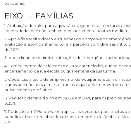
pandemia.
EIXO I – FAMÍLIAS
1. Atribuição de vales para aquisição de géneros alimentares e ou
necessidade, que não tenham enquadramento noutras medidas, a
2. Apoio financeiro direto a situações de comprovada emergência
avaliação e acompanhamento, em parceria com diversas instituiçõ
de 2021.
3. Apoio financeiro direto a situações de emergência habitacional
4. Fornecimento de refeições a alunos carenciados, que se enco
encerramento da sua escola ou quarentena da sua turma.
5. Cedência, a título de empréstimo, de equipamentos informátic
alunos que não possuam estes meios e que deles necessitem na 
ou isolamento profilático.
6. Redução da taxa do IMI em 0,05% em 2021, para os prédios urba
0,35%.
7. Redução em 50%, do valor a aplicar nas vistorias para efeitos 
benefícios fiscais em obras localizadas em Áreas de Reabilitação 
2021.