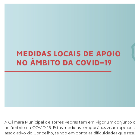
A Câmara Municipal de Torres Vedras tem em vigor um conjunto d
no âmbito da COVID-19. Estas medidas temporárias visam apoiar f
associativo do Concelho, tendo em conta as dificuldades que res