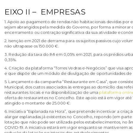
EIXO II – EMPRESAS
1. Apoio ao pagamento de rendas não habitacionais devidas por e
sejam abrangidos pela medida do Governo, por forma a minorar 
encerramento ou contração significativa da sua atividade econó
2. Isenção em 2021 de derrama para os sujeitos passivos cujo vo
não ultrapasse os 150.000 €.
3. Redução da taxa do IMI em 0,05% em 2021, para os prédios urba
0,35%.
4. Criação da plataforma “Torres Vedras e-Negócios” que visa apr
e que dispõe de um módulo de divulgação de oportunidades de
5. Lançamento da campanha “Restaurante em Casa”, que consiste
Municipal, dos custos associados às entregas ao domicílio das ref
restaurantes locais e na disponibilização de uma
plataforma
onlin
oferta de restaurantes no Concelho. Este apoio está em vigor até 
atingido o montante de 25.000 €.
6. Iniciativa “Esplanada na Hora”, que pretende incentivar a cria
alargar esplanadas já existentes no Concelho, repondo (em parte 
lotação que não pode ser utilizada pelos estabelecimentos, no 
COVID-19. A iniciativa estará em vigor enquanto se mantiverem a
redução da lotação no interior dos estabelecimentos.