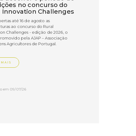
rições no concurso do
l Innovation Challenges
bertas até 16 de agosto as
turas ao concurso do Rural
ion Challenges - edição de 2026, o
promovido pela AJAP – Associação
ens Agricultores de Portugal.
 MAIS
do em 09/07/26
cípio distinguiu
esas PME Líder e
esas Gazela de Torres
as
esas do concelho de Torres Vedras
uidas com os estatutos PME Líder e