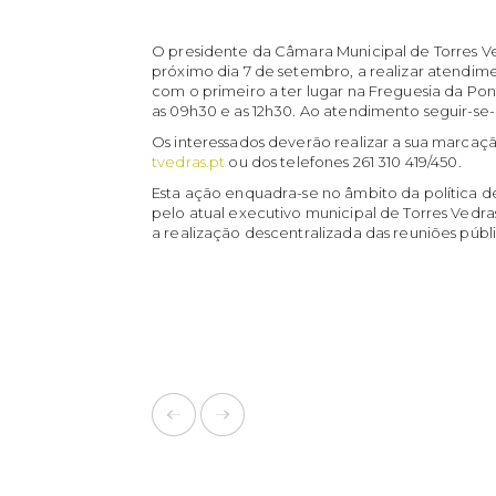
O presidente da Câmara Municipal de Torres Vedr
próximo dia 7 de setembro, a realizar atendim
com o primeiro a ter lugar na Freguesia da Pont
as 09h30 e as 12h30. Ao atendimento seguir-se-á
Os interessados deverão realizar a sua marcaçã
tvedras.pt
ou dos telefones 261 310 419/450.
Esta ação enquadra-se no âmbito da política 
pelo atual executivo municipal de Torres Vedr
a realização descentralizada das reuniões púb