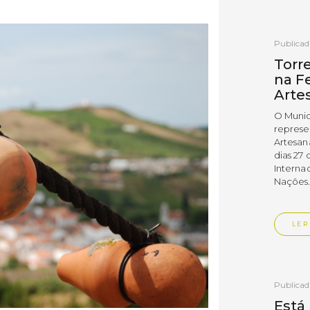
Publica
Torr
na Fe
Arte
O Munic
represe
Artesan
dias 27 
Interna
Nações
LER
Publica
Está