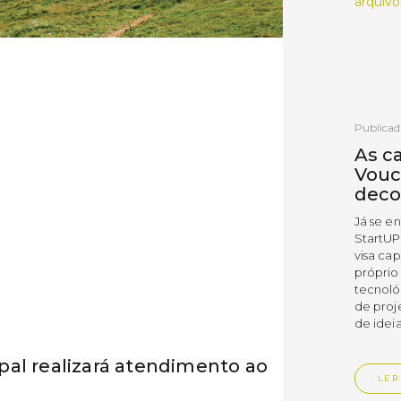
arquivo
Publicad
As c
Vouc
deco
Já se e
StartUP
visa cap
próprio
tecnoló
de proj
de ideia
al realizará atendimento ao
LER