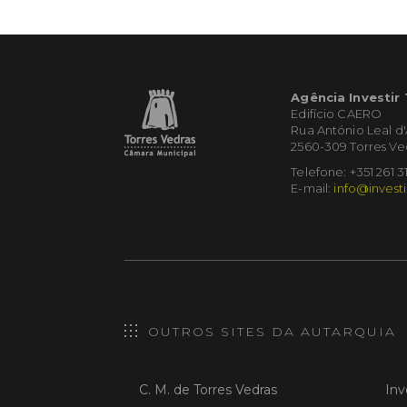
Agência Investir
Edifício CAERO
Rua António Leal d
2560-309 Torres Ve
Telefone: +351 261 3
E-mail:
info@investi
OUTROS SITES DA AUTARQUIA
C. M. de Torres Vedras
Inv