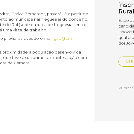
insc
Rura
as, Carlos Bernardes, passará, já a partir do
ento ao munícipe nas freguesias do concelho,
Estão a
e do Rol (sede da junta de freguesia), entre
candida
 uma visita de trabalho.
Innovat
qual é 
o prévia, através do e-mail
gap@cm-
dos Jov
de proximidade à população desenvolvida
as, que teve a sua primeira manifestação com
LER
licas de Câmara.
Publica
Muni
empr
Empr
Vedr
As empr
disting