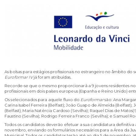
As bolsas para estágios profissionais no estrangeiro no âmbito do
Euroformar IV
já foram atribuídas.
Recorde-se que o mesmo proporcionará a 9 jovens residentes no
profissionais em dois países europeus (Espanha e Reino Unido) entre
Os selecionados para aquele fluxo do
Euroformar
são: Ana Margari
Carina Isabel Ferreira (Belfast); João Guapo de Almeida (Belfast);
(Belfast); Maria Natércia Cardoso (Sevilha); Raquel Dias de Matos(
Faustino (Sevilha); Rodrigo Ferreira Franco (Sevilha); e Samuel Ro
Todos os candidatos deverão efetuar a sua candidatura definitiva a
novembro, enviando os formulários necessários para a Área da 
Municipal. Todos os candidatos terão até ao dia 5 de novembro, até