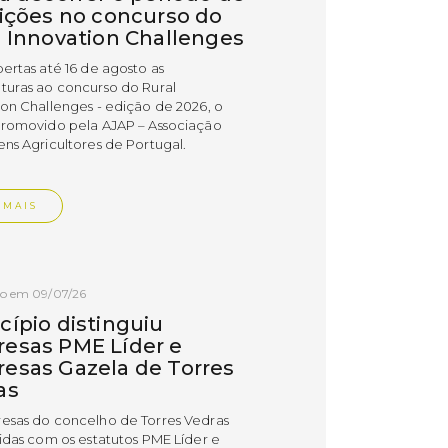
rições no concurso do
l Innovation Challenges
bertas até 16 de agosto as
turas ao concurso do Rural
ion Challenges - edição de 2026, o
promovido pela AJAP – Associação
ens Agricultores de Portugal.
 MAIS
do em 09/07/26
cípio distinguiu
esas PME Líder e
esas Gazela de Torres
as
esas do concelho de Torres Vedras
uidas com os estatutos PME Líder e