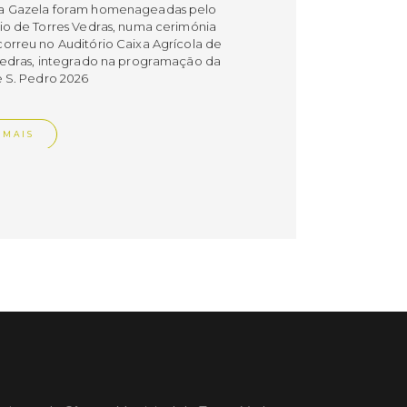
a Gazela foram homenageadas pelo
io de Torres Vedras, numa cerimónia
orreu no Auditório Caixa Agrícola de
Vedras, integrado na programação da
e S. Pedro 2026
 MAIS
do em 08/07/26
cípio estabeleceu
orando de
ndimento com agência
nvestimento de Oeiras
orando de entendimento entre o
io e a Oeiras Valley Investment
foi assinado na manhã de ontem, dia
lho, numa cerimónia realizada no
o do Convento da Graça.