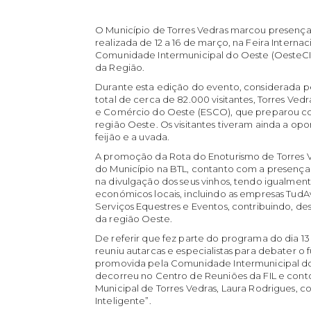
O Município de Torres Vedras marcou presença 
realizada de 12 a 16 de março, na Feira Internac
Comunidade Intermunicipal do Oeste (OesteCIM
da Região.
Durante esta edição do evento, considerada p
total de cerca de 82.000 visitantes, Torres Ved
e Comércio do Oeste (ESCO), que preparou coc
região Oeste. Os visitantes tiveram ainda a opo
feijão e a uvada.
A promoção da Rota do Enoturismo de Torres V
do Município na BTL, contanto com a presença
na divulgação dos seus vinhos, tendo igualme
económicos locais, incluindo as empresas TudA
Serviços Equestres e Eventos, contribuindo, des
da região Oeste.
De referir que fez parte do programa do dia 
reuniu autarcas e especialistas para debater o f
promovida pela Comunidade Intermunicipal do
decorreu no Centro de Reuniões da FIL e con
Municipal de Torres Vedras, Laura Rodrigues, 
Inteligente”.