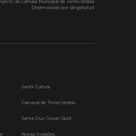
ojecto da
Câmara Municipal de Torres Vedras
Desenvolvido por
slingshot.pt
 MAIS
do em 20/04/26
s Vedras recebeu a 13.ª
ão da Semana INOV-E
na INOV-E – Empreender em Torres
egressou entre os dias 13 e 16 de abril,
do empreendedores, tecido
rial e especialistas num conjunto de
Sentir Cultura
vas focadas na inovação, criação de
s e desenvolvimento de
ências empreendedoras.
Carnaval de Torres Vedras
Santa Cruz Ocean Spirit
 MAIS
de
Novas Invasões