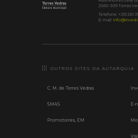
2560-309 Torres Ve
Telefone: +351 261 3
E-mail:
info@investi
OUTROS SITES DA AUTARQUIA
C. M. de Torres Vedras
Inv
SMAS
E-n
Promotorres, EM
Mob
Vis