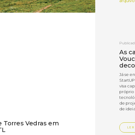
arquivo
Publicad
As c
Vouc
deco
Já se e
StartUP
visa cap
próprio
tecnoló
de proj
de ideia
 Torres Vedras em
LER
TL