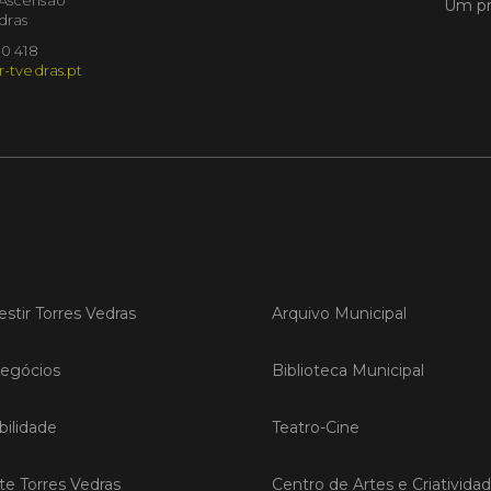
Um pr
dras
10 418
LER
r-tvedras.pt
Publica
Torre
ediç
A Sema
Vedras r
reunin
empresa
estir Torres Vedras
Arquivo Municipal
iniciati
negócio
compet
egócios
Biblioteca Municipal
ilidade
Teatro-Cine
LER
ite Torres Vedras
Centro de Artes e Criativida