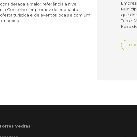
Empres
considerada a maior referência a nível
Municíp
s viu o Concelho ser promovido enquanto
que dec
oferta turística e de eventos locais e com um
stronómico.
Torres 
Feira d
LER
Publica
Muni
mem
ente
de i
Um mem
Municíp
Agency 
 Torres Vedras
7 de ju
claustr
'Ascensão