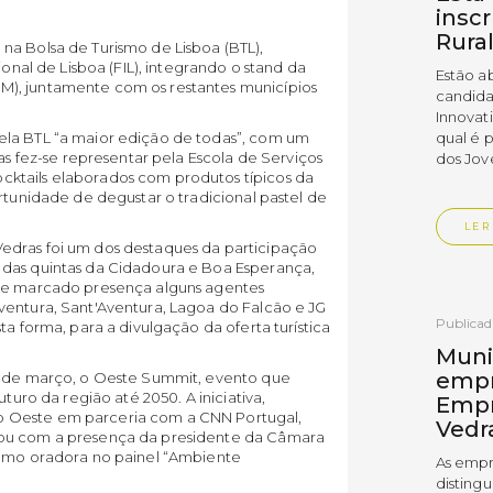
insc
Rura
na Bolsa de Turismo de Lisboa (BTL),
ional de Lisboa (FIL), integrando o stand da
Estão a
), juntamente com os restantes municípios
candida
Innovat
ela BTL “a maior edição de todas”, com um
qual é 
ras fez-se representar pela Escola de Serviços
dos Jov
ktails elaborados com produtos típicos da
rtunidade de degustar o tradicional pastel de
LER
edras foi um dos destaques da participação
 das quintas da Cidadoura e Boa Esperança,
nte marcado presença alguns agentes
ventura, Sant'Aventura, Lagoa do Falcão e JG
Publica
ta forma, para a divulgação da oferta turística
Muni
empr
13 de março, o Oeste Summit, evento que
uturo da região até 2050. A iniciativa,
Empr
 Oeste em parceria com a CNN Portugal,
Vedr
tou com a presença da presidente da Câmara
como oradora no painel “Ambiente
As empr
disting