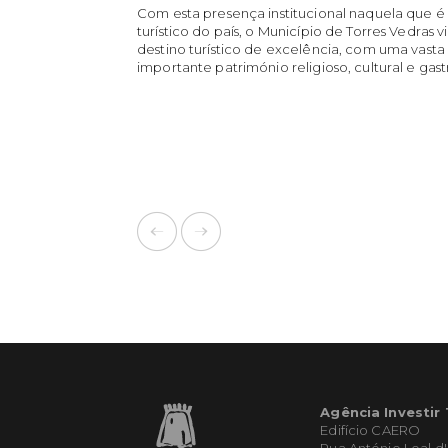
Com esta presença institucional naquela que é 
turístico do país, o Município de Torres Vedra
destino turístico de excelência, com uma vasta 
importante património religioso, cultural e ga
Agência Investir
Edifício CAERO
Rua António Leal d