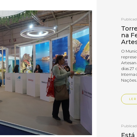
Publica
Torr
na Fe
Arte
O Munic
represe
Artesan
dias 27 
Interna
Nações
LER
Publica
Está