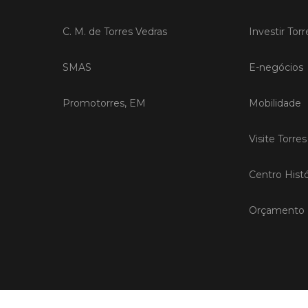
C. M. de Torres Vedras
Investir Tor
SMAS
E-negócios
Promotorres, EM
Mobilidade
Visite Torre
Centro Histó
Orçamento P