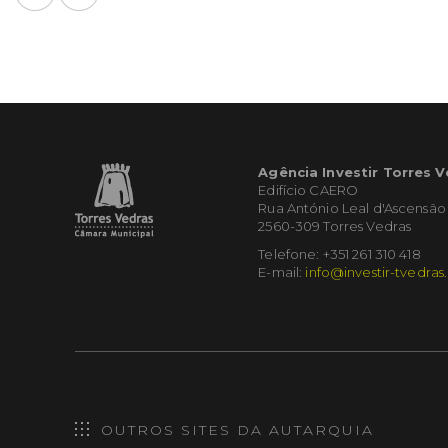
Agência Investir Torres 
Edifício CAERO
Rua António Leal d'Ascensão
2560-309 Torres Vedras
Telefone: +351 261 310 418
E-mail:
info@investir-tvedras
OUTROS SITES DA AUTARQUIA