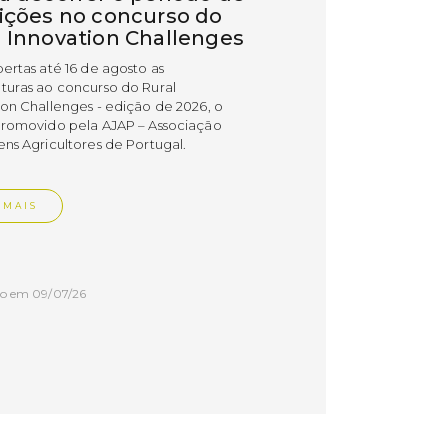
rições no concurso do
l Innovation Challenges
bertas até 16 de agosto as
turas ao concurso do Rural
ion Challenges - edição de 2026, o
promovido pela AJAP – Associação
ens Agricultores de Portugal.
 MAIS
do em 09/07/26
cípio distinguiu
esas PME Líder e
esas Gazela de Torres
as
esas do concelho de Torres Vedras
uidas com os estatutos PME Líder e