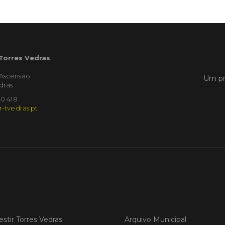
Empres
Municíp
que dec
Torres 
Feira d
 Torres Vedras
LER
'Ascensão
Um pr
dras
10 418
r-tvedras.pt
Publica
Muni
mem
ente
de i
Um mem
Municíp
Agency 
7 de ju
estir Torres Vedras
Arquivo Municipal
claustr