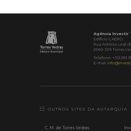
Agência Investir
Edifício CAERO
Rua António Leal d
2560-309 Torres Ve
Telefone: +351 261 3
E-mail:
info@investi
OUTROS SITES DA AUTARQUIA
C. M. de Torres Vedras
Inv