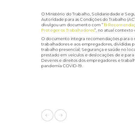
O Ministério do Trabalho, Solidariedade e Seg
Autoridade para as Condições do Trabalho (AC
divulgou um documento com “
19 Recomendaçõ
Proteger os Trabalhadores
”, no atual context
O documento integra recomendações para o reg
trabalhadores e aos empregadores, divididas p
trabalho presencial; Segurança e saúde no loca
prestado em veículos e deslocações de e para 
Deveres e direitos dos empregadores e trabal
pandemia COVID-19.