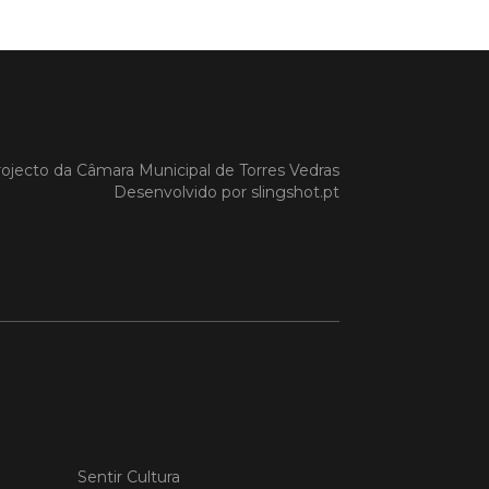
a Gazela foram homenageadas pelo
io de Torres Vedras, numa cerimónia
orreu no Auditório Caixa Agrícola de
Vedras, integrado na programação da
e S. Pedro 2026
 MAIS
ojecto da
Câmara Municipal de Torres Vedras
Desenvolvido por
slingshot.pt
do em 08/07/26
cípio estabeleceu
orando de
ndimento com agência
nvestimento de Oeiras
orando de entendimento entre o
io e a Oeiras Valley Investment
foi assinado na manhã de ontem, dia
lho, numa cerimónia realizada no
Sentir Cultura
o do Convento da Graça.