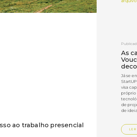
arquivo
Publicad
As c
Vouc
deco
Já se e
StartUP
visa cap
próprio
tecnoló
de proj
de ideia
so ao trabalho presencial
LER