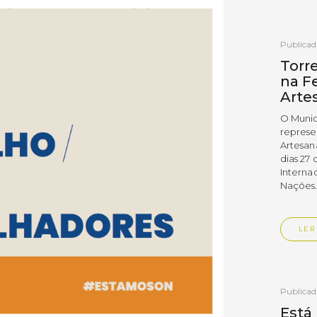
Publica
Torr
na Fe
Arte
O Munic
represe
Artesan
dias 27 
Interna
Nações
LER
Publica
Está