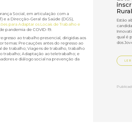
insc
Rura
urança Social, em articulação com a
T) e a Direcção-Geral da Saúde (DGS),
Estão a
es para Adaptar os Locais de Trabalho e
candida
o de pandemia de COVID-19.
Innovat
qual é 
resso ao trabalho presencial, dirigidas aos
dos Jov
or temas: Precauções antes do regresso ao
l de trabalho; Viagens de trabalho, trabalho
o trabalho; Adaptação ao teletrabalho; e
hadores e diálogo social na prevenção da
LER
Publica
Muni
empr
Empr
Vedr
As empr
disting