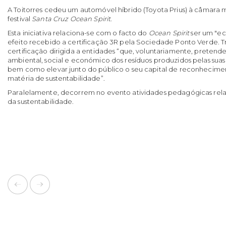
A Toitorres cedeu um automóvel híbrido (Toyota Prius) à câmara 
festival
Santa Cruz Ocean Spirit
.
Esta iniciativa relaciona-se com o facto do
Ocean Spirit
ser um "ec
efeito recebido a certificação 3R pela Sociedade Ponto Verde. 
certificação dirigida a entidades “que, voluntariamente, preten
ambiental, social e económico dos resíduos produzidos pelas suas a
bem como elevar junto do público o seu capital de reconhecime
matéria de sustentabilidade”.
Paralelamente, decorrem no evento atividades pedagógicas rel
da sustentabilidade.