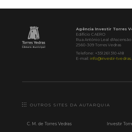
Agência Investir Torres 
Edifício CAERO
Rua António Leal d'Ascensão
2560-309 Torres Vedras
Telefone: +351 261 310 418
E-mail:
info@investir-tvedras
OUTROS SITES DA AUTARQUIA
C. M. de Torres Vedras
Investir Tor