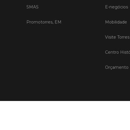
SMAS
E-negócios
Promotorres, EM
Mobilidade
Visite Torre
Centro Histó
Orçamento P