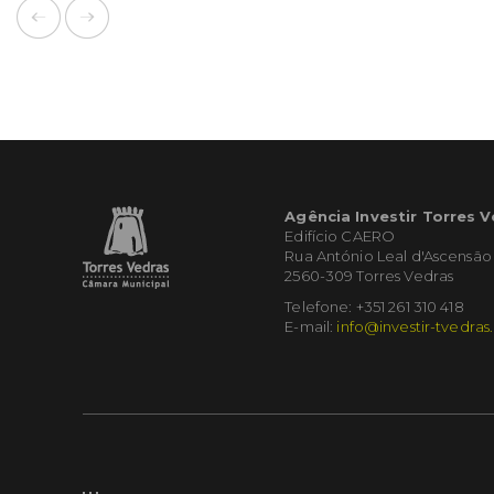
Agência Investir Torres 
Edifício CAERO
Rua António Leal d'Ascensão
2560-309 Torres Vedras
Telefone: +351 261 310 418
E-mail:
info@investir-tvedras