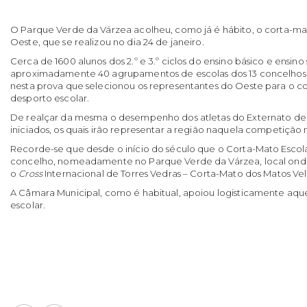
O Parque Verde da Várzea acolheu, como já é hábito, o corta-ma
Oeste, que se realizou no dia 24 de janeiro.
Cerca de 1600 alunos dos 2.º e 3.º ciclos do ensino básico e ensin
aproximadamente 40 agrupamentos de escolas dos 13 concelhos 
nesta prova que selecionou os representantes do Oeste para o c
desporto escolar.
De realçar da mesma o desempenho dos atletas do Externato de
iniciados, os quais irão representar a região naquela competição 
Recorde-se que desde o início do século que o Corta-Mato Escola
concelho, nomeadamente no Parque Verde da Várzea, local ond
o
Cross
Internacional de Torres Vedras – Corta-Mato dos Matos Vel
A Câmara Municipal, como é habitual, apoiou logisticamente aq
escolar.