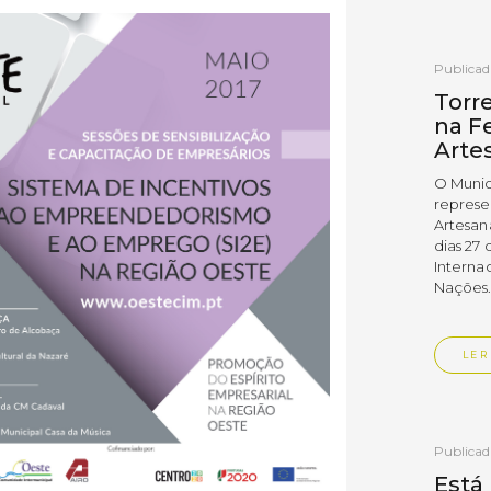
Publica
Torr
na Fe
Arte
O Munic
represe
Artesan
dias 27 
Interna
Nações
LER
Publica
Está