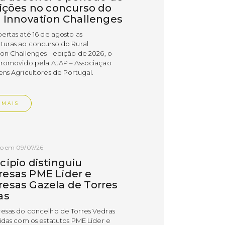
rições no concurso do
l Innovation Challenges
bertas até 16 de agosto as
turas ao concurso do Rural
ion Challenges - edição de 2026, o
promovido pela AJAP – Associação
ens Agricultores de Portugal.
 MAIS
do em 09/07/26
cípio distinguiu
esas PME Líder e
esas Gazela de Torres
as
esas do concelho de Torres Vedras
uidas com os estatutos PME Líder e