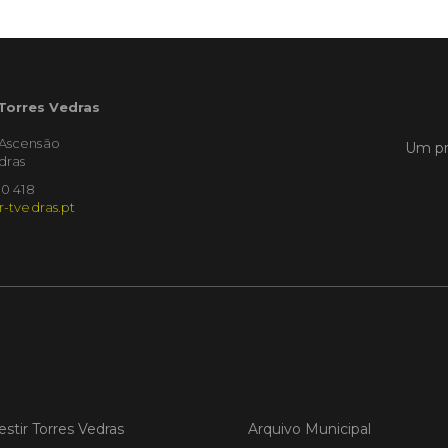
LER
 Torres Vedras
Publica
'Ascensão
Um pr
dras
Torre
ediç
10 418
r-tvedras.pt
A Sema
Vedras r
reunin
empresa
iniciati
negócio
compet
LER
estir Torres Vedras
Arquivo Municipal