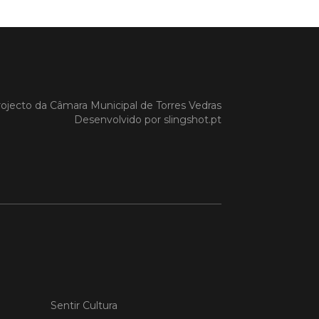
 MAIS
do em 20/04/26
ojecto da
Câmara Municipal de Torres Vedras
s Vedras recebeu a 13.ª
Desenvolvido por
slingshot.pt
ão da Semana INOV-E
na INOV-E – Empreender em Torres
egressou entre os dias 13 e 16 de abril,
do empreendedores, tecido
rial e especialistas num conjunto de
vas focadas na inovação, criação de
s e desenvolvimento de
ências empreendedoras.
 MAIS
Sentir Cultura