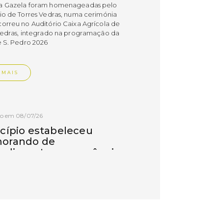
a Gazela foram homenageadas pelo
io de Torres Vedras, numa cerimónia
orreu no Auditório Caixa Agrícola de
Vedras, integrado na programação da
e S. Pedro 2026
 MAIS
do em 08/07/26
cípio estabeleceu
orando de
ndimento com agência
nvestimento de Oeiras
orando de entendimento entre o
io e a Oeiras Valley Investment
foi assinado na manhã de ontem, dia
lho, numa cerimónia realizada no
o do Convento da Graça.