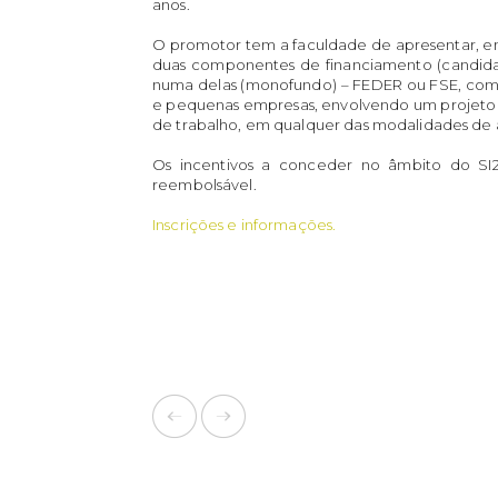
anos.
O promotor tem a faculdade de apresentar, em
duas componentes de financiamento (candida
numa delas (monofundo) – FEDER ou FSE, com 
e pequenas empresas, envolvendo um projeto d
de trabalho, em qualquer das modalidades de a
Os incentivos a conceder no âmbito do SI
reembolsável.
Inscrições e informações.