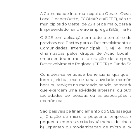
A Comunidade Intermunicipal do Oeste - Oes
Local (LeaderOeste, ECOMAR e ADEPE), vão rea
municípios do Oeste, de 23 a 31 de maio, para
Empreendedorismo e ao Emprego (SI2E), na R
O SI2E tem aplicação em todo o território do 
previstas nos Pactos para o Desenvolvimento e
Comunidades Intermunicipais (CIM) e nas
dinamizadas pelos Grupos de Acão Local (
empreendedorismo e à criação de empreg
Desenvolvimento Regional (FEDER) e Fundo Soc
Considera-se entidade beneficiária qualqu
forma jurídica, exerce uma atividade econó
bens ou serviços no mercado, sendo, nomeada
que exercem uma atividade artesanal ou outras 
sociedades de pessoas ou as associações
económica.
São passíveis de financiamento do SI2E as segu
a) Criação de micro e pequenas empresas
pequenas empresas criadas há menos de cinco
b) Expansão ou modernização de micro e pe