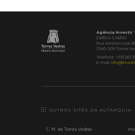
Agência Investir
Edifício CAERO
Rua António Leal d
2560-309 Torres Ve
Telefone: +351 261 3
E-mail:
info@investi
OUTROS SITES DA AUTARQUIA
C. M. de Torres Vedras
Inv