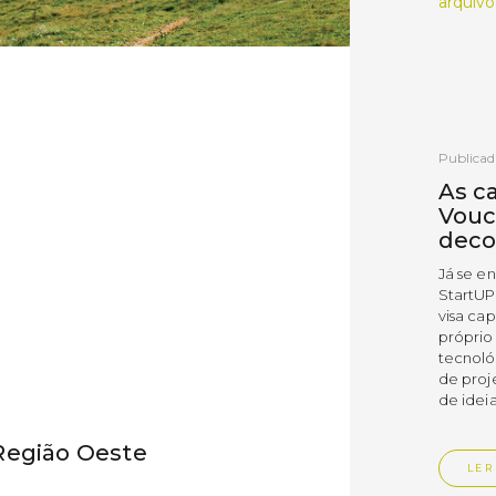
arquivo
Publicad
As c
Vouc
deco
Já se e
StartUP
visa cap
próprio
tecnoló
de proj
de ideia
Região Oeste
LER