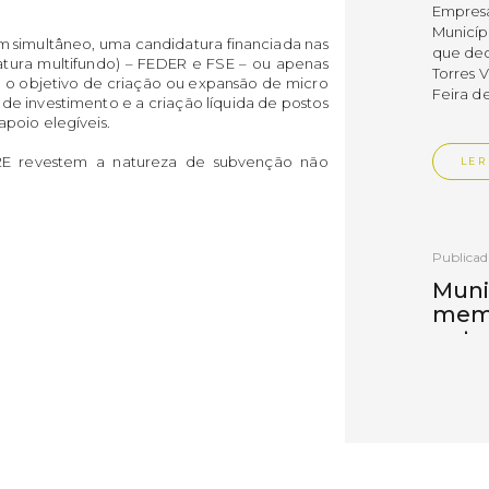
Empres
Municíp
 simultâneo, uma candidatura financiada nas
que dec
tura multifundo) – FEDER e FSE – ou apenas
Torres 
o objetivo de criação ou expansão de micro
Feira d
e investimento e a criação líquida de postos
poio elegíveis.
2E revestem a natureza de subvenção não
LER
Publica
Muni
mem
ente
de i
Um mem
Municíp
Agency 
7 de ju
claustr