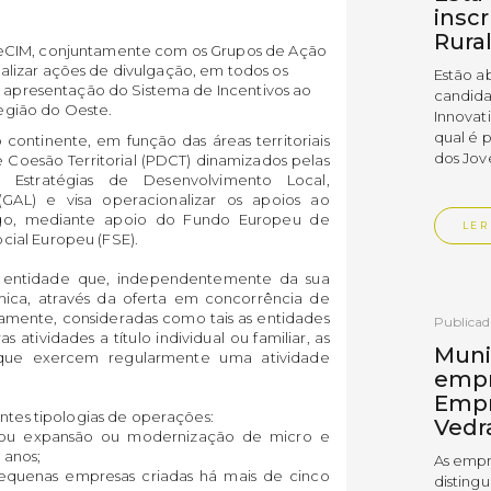
insc
Rura
teCIM, conjuntamente com os Grupos de Ação
lizar ações de divulgação, em todos os
Estão a
 a apresentação do Sistema de Incentivos ao
candida
egião do Oeste.
Innovat
qual é 
continente, em função das áreas territoriais
dos Jov
 Coesão Territorial (PDCT) dinamizados pelas
 Estratégias de Desenvolvimento Local,
GAL) e visa operacionalizar os apoios ao
o, mediante apoio do Fundo Europeu de
LER
ial Europeu (FSE).
er entidade que, independentemente da sua
mica, através da oferta em concorrência de
mente, consideradas como tais as entidades
Publica
atividades a título individual ou familiar, as
Muni
 que exercem regularmente uma atividade
empr
Empr
intes tipologias de operações:
Vedr
 ou expansão ou modernização de micro e
 anos;
As empr
quenas empresas criadas há mais de cinco
disting