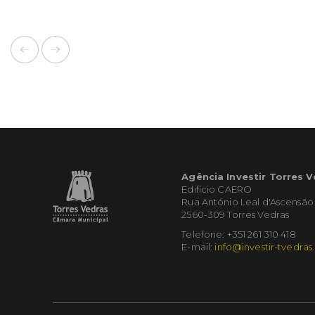
Agência Investir Torres 
Edifício CAERO
Rua António Leal d'Ascensão
2560-309 Torres Vedras
Telefone: +351 261 310 418
E-mail:
info@investir-tvedras