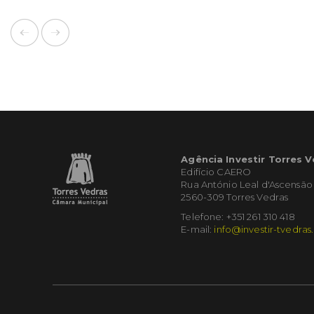
Agência Investir Torres 
Edifício CAERO
Rua António Leal d'Ascensão
2560-309 Torres Vedras
Telefone: +351 261 310 418
E-mail:
info@investir-tvedras