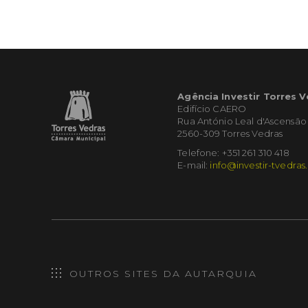
Agência Investir Torres 
Edifício CAERO
Rua António Leal d'Ascensão
2560-309 Torres Vedras
Telefone: +351 261 310 418
E-mail:
info@investir-tvedras
OUTROS SITES DA AUTARQUIA