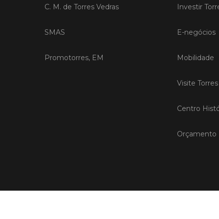
C. M. de Torres Vedras
Investir Tor
SMAS
E-negócios
Promotorres, EM
Mobilidade
Visite Torre
Centro Histó
Orçamento P