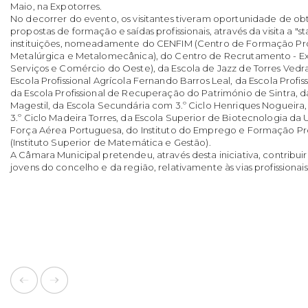
Maio, na Expotorres.
No decorrer do evento, os visitantes tiveram oportunidade de o
propostas de formação e saídas profissionais, através da visita a "s
instituições, nomeadamente do CENFIM (Centro de Formação Profi
Metalúrgica e Metalomecânica), do Centro de Recrutamento - Ex
Serviços e Comércio do Oeste), da Escola de Jazz de Torres Vedra
Escola Profissional Agrícola Fernando Barros Leal, da Escola Profi
da Escola Profissional de Recuperação do Património de Sintra, da
Magestil, da Escola Secundária com 3.º Ciclo Henriques Nogueira
3.º Ciclo Madeira Torres, da Escola Superior de Biotecnologia da 
Força Aérea Portuguesa, do Instituto do Emprego e Formação Pro
(Instituto Superior de Matemática e Gestão).
A Câmara Municipal pretendeu, através desta iniciativa, contribui
jovens do concelho e da região, relativamente às vias profissionai