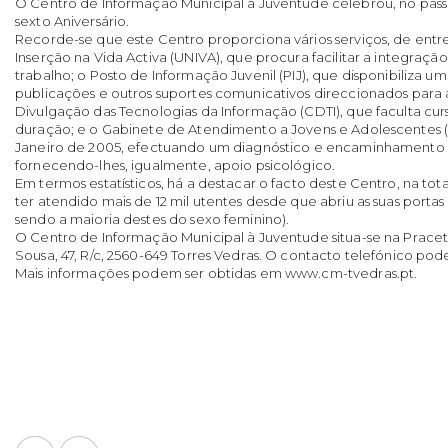
O Centro de Informação Municipal à Juventude celebrou, no passa
sexto Aniversário.
Recorde-se que este Centro proporciona vários serviços, de entr
Inserção na Vida Activa (UNIVA), que procura facilitar a integraç
trabalho; o Posto de Informação Juvenil (PIJ), que disponibiliza u
publicações e outros suportes comunicativos direccionados para 
Divulgação das Tecnologias da Informação (CDTI), que faculta cur
duração; e o Gabinete de Atendimento a Jovens e Adolescentes 
Janeiro de 2005, efectuando um diagnóstico e encaminhamento d
fornecendo-lhes, igualmente, apoio psicológico.
Em termos estatísticos, há a destacar o facto deste Centro, na tota
ter atendido mais de 12 mil utentes desde que abriu as suas porta
sendo a maioria destes do sexo feminino).
O Centro de Informação Municipal à Juventude situa-se na Prace
Sousa, 47, R/c, 2560-649 Torres Vedras. O contacto telefónico pode
Mais informações podem ser obtidas em www.cm-tvedras.pt.