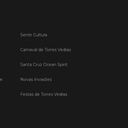
 MAIS
Sentir Cultura
do em 20/04/26
s Vedras recebeu a 13.ª
Carnaval de Torres Vedras
ão da Semana INOV-E
na INOV-E – Empreender em Torres
Santa Cruz Ocean Spirit
egressou entre os dias 13 e 16 de abril,
do empreendedores, tecido
de
Novas Invasões
rial e especialistas num conjunto de
vas focadas na inovação, criação de
s e desenvolvimento de
Festas de Torres Vedras
ências empreendedoras.
 MAIS