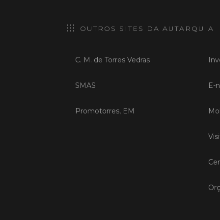
OUTROS SITES DA AUTARQUIA
C. M. de Torres Vedras
Inv
SMAS
E-n
Promotorres, EM
Mob
Vis
Cen
Orç