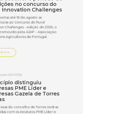
rições no concurso do
l Innovation Challenges
bertas até 16 de agosto as
turas ao concurso do Rural
ion Challenges - edição de 2026, o
promovido pela AJAP – Associação
ens Agricultores de Portugal.
 MAIS
do em 09/07/26
cípio distinguiu
esas PME Líder e
esas Gazela de Torres
as
esas do concelho de Torres Vedras
uidas com os estatutos PME Líder e