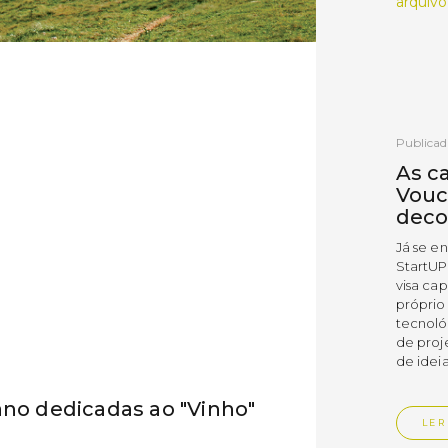
arquivo
Publicad
As c
Vouc
deco
Já se e
StartUP
visa cap
próprio
tecnoló
de proj
de ideia
ano dedicadas ao "Vinho"
LER