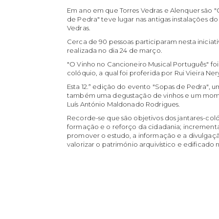
Em ano em que Torres Vedras e Alenquer são "
de Pedra" teve lugar nas antigas instalações do
Vedras.
Cerca de 90 pessoas participaram nesta iniciat
realizada no dia 24 de março.
"O
Vinho no Cancioneiro Musical Português" fo
colóquio, a qual foi proferida por Rui Vieira Ner
Esta 12.ª edição do evento "Sopas de Pedra", 
também uma degustação de vinhos e um momen
Luís António Maldonado Rodrigues.
Recorde-se que são objetivos dos jantares-coló
formação e o reforço da cidadania; incrementa
promover o estudo, a informação e a divulgação
valorizar o património arquivístico e edificado