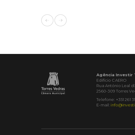
Agência Investir
Edifício CAERO
Rua António Leal d
2560-309 Torres Ve
Telefone: +351 261 3
E-mail:
info@investi