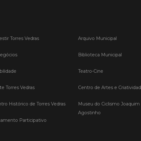
LER
estir Torres Vedras
Arquivo Municipal
Publica
Torre
egócios
Biblioteca Municipal
ediç
A Sema
ilidade
Teatro-Cine
Vedras r
reunin
ite Torres Vedras
Centro de Artes e Criativida
empresa
iniciati
negócio
tro Histórico de Torres Vedras
Museu do Ciclismo Joaquim
compet
Agostinho
amento Participativo
LER