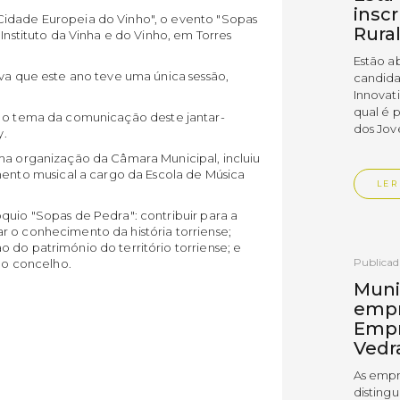
insc
Cidade Europeia do Vinho", o evento "Sopas
Rura
 Instituto da Vinha e do Vinho, em Torres
Estão a
iva que este ano teve uma única sessão,
candida
Innovat
qual é 
i o tema da comunicação deste jantar-
dos Jov
y.
uma organização da Câmara Municipal, incluiu
to musical a cargo da Escola de Música
LER
quio "Sopas de Pedra": contribuir para a
r o conhecimento da história torriense;
 do património do território torriense; e
Publica
 no concelho.
Muni
empr
Empr
Vedr
As empr
disting