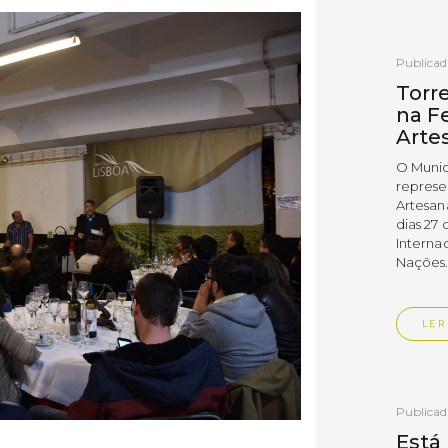
Publica
Torr
na Fe
Arte
O Munic
represe
Artesan
dias 27 
Interna
Nações
LER
Publica
Está