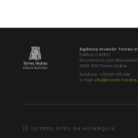
Agência Investir Torres 
Edifício CAERO
Rua António Leal d'Ascensão
2560-309 Torres Vedras
Telefone: +351 261 310 418
E-mail:
info@investir-tvedras
OUTROS SITES DA AUTARQUIA