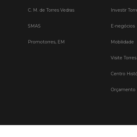
C. M. de Torres Vedras
Investir Tor
SMAS
E-negócios
Promotorres, EM
Mobilidade
Visite Torre
Centro Histó
Orçamento P