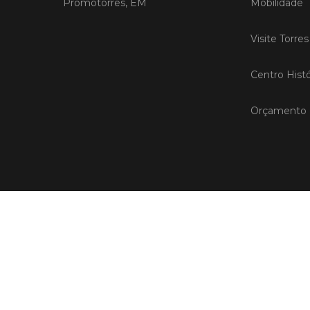
Promotorres, EM
Mobilidade
Visite Torre
Centro Histó
Orçamento P