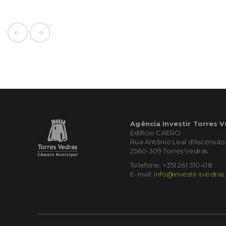
Agência Investir Torres 
Edifício CAERO
Rua António Leal d'Ascensão
2560-309 Torres Vedras
Telefone: +351 261 310 418
E-mail:
info@investir-tvedras