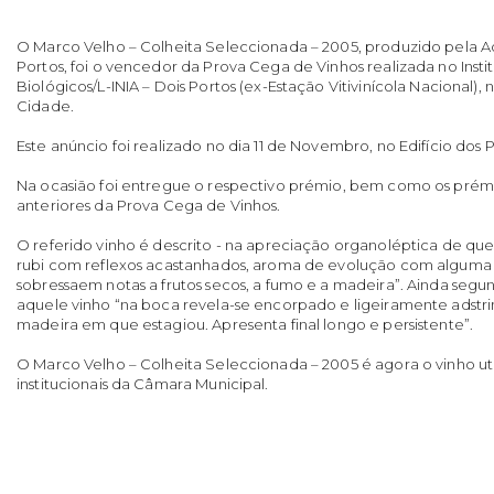
O Marco Velho – Colheita Seleccionada – 2005, produzido pela 
Portos, foi o vencedor da Prova Cega de Vinhos realizada no Inst
Biológicos/L-INIA – Dois Portos (ex-Estação Vitivinícola Nacional),
Cidade.
Este anúncio foi realizado no dia 11 de Novembro, no Edifício dos
Na ocasião foi entregue o respectivo prémio, bem como os prémi
anteriores da Prova Cega de Vinhos.
O referido vinho é descrito - na apreciação organoléptica de que
rubi com reflexos acastanhados, aroma de evolução com algum
sobressaem notas a frutos secos, a fumo e a madeira”. Ainda se
aquele vinho “na boca revela-se encorpado e ligeiramente adstr
madeira em que estagiou. Apresenta final longo e persistente”.
O Marco Velho – Colheita Seleccionada – 2005 é agora o vinho uti
institucionais da Câmara Municipal.