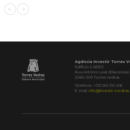
Agência Investir Torres 
Edifício CAERO
Rua António Leal d'Ascensão
2560-309 Torres Vedras
Telefone: +351 261 310 418
E-mail:
info@investir-tvedras