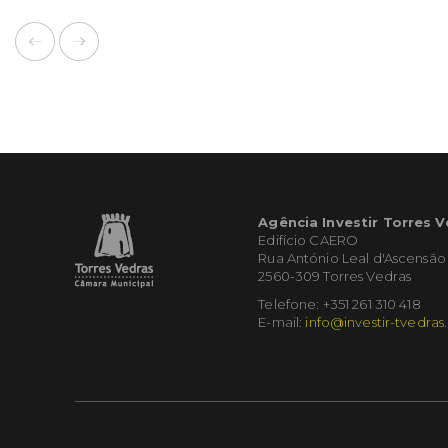
Agência Investir Torres 
Edifício CAERO
Rua António Leal d'Ascensão
2560-309 Torres Vedras
Telefone: +351 261 310 418
E-mail:
info@investir-tvedras