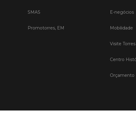
SMAS
E-negócios
Promotorres, EM
Mobilidade
Visite Torre
Centro Histó
Orçamento P