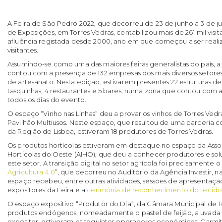
A Feira de São Pedro 2022, que decorreu de 23 de junho a 3 de j
de Exposições, em Torres Vedras, contabilizou mais de 261 mil visita
afluência registada desde 2000, ano em que começou a ser real
visitantes.
Assumindo-se como uma das maiores feiras generalistas do país, 
contou com a presença de 132 empresas dos mais diversos setores,
de artesanato. Nesta edição, estivarem presentes 22 estruturas d
tasquinhas, 4 restaurantes e 5 bares, numa zona que contou com
todos os dias do evento.
O espaço “Vinho nas Linhas” deu a provar os vinhos de Torres Vedr
Pavilhão Multiusos. Neste espaço, que resultou de uma parceria c
da Região de Lisboa, estiveram 18 produtores de Torres Vedras.
Os produtos hortícolas estiveram em destaque no espaço da Assoc
Hortícolas do Oeste (AIHO), que deu a conhecer produtores e so
este setor. A transição digital no setor agrícola foi precisamente 
Agricultura 4.0
”, que decorreu no Auditório da Agência Investir, n
espaço recebeu, entre outras atividades, sessões de apresentaçã
expositores da Feira e a
cerimónia de reconhecimento do tecido
O espaço expositivo “Produtor do Dia”, da Câmara Municipal de 
produtos endógenos, nomeadamente o pastel de feijão, a uvada e
expositor, estiveram os seguintes operadores económicos: Carmita