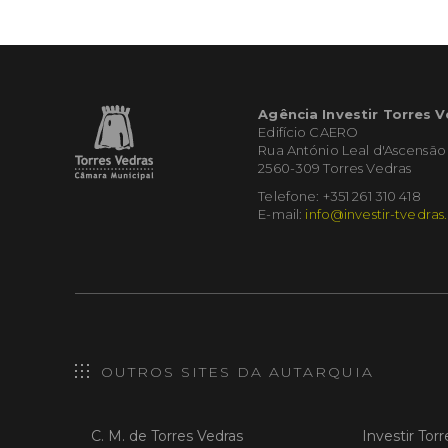
Agência Investir Torres 
Edifício CAERO
Rua António Leal d'Ascensão
2560-309 Torres Vedras
Telefone: +351 261 310 418
E-mail:
info@investir-tvedras
OUTROS SITES DA AUTARQUIA
C. M. de Torres Vedras
Investir Tor