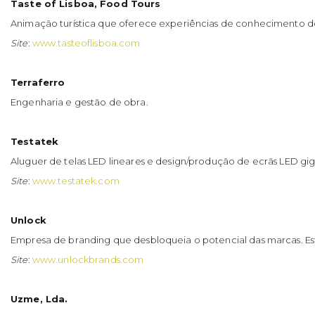
Taste of Lisboa, Food Tours
Animação turística que oferece experiências de conhecimento do
Site
:
www.tasteoflisboa.com
Terraferro
Engenharia e gestão de obra.
Testatek
Aluguer de telas LED lineares e design/produção de ecrãs LED giga
Site
:
www.testatek.com
Unlock
Empresa de branding que desbloqueia o potencial das marcas. Es
Site
:
www.unlockbrands.com
Uzme, Lda.