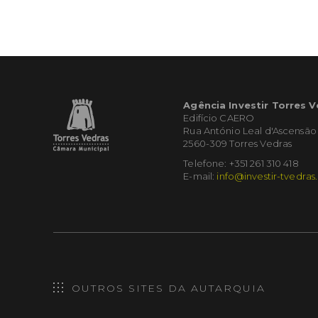
Agência Investir Torres 
Edifício CAERO
Rua António Leal d'Ascensão
2560-309 Torres Vedras
Telefone: +351 261 310 418
E-mail:
info@investir-tvedras
OUTROS SITES DA AUTARQUIA