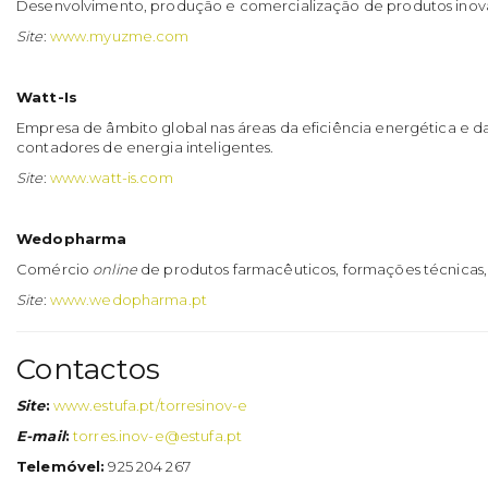
Desenvolvimento, produção e comercialização de produtos inova
Site
:
www.myuzme.com
Watt-Is
Empresa de âmbito global nas áreas da eficiência energética e da 
contadores de energia inteligentes.
Site
:
www.watt-is.com
Wedopharma
Comércio
online
de produtos farmacêuticos, formações técnicas, 
Site
:
www.wedopharma.pt
Contactos
Site
:
www.estufa.pt/torresinov-e
E-mail
:
torres.inov-e@estufa.pt
Telemóvel:
925 204 267