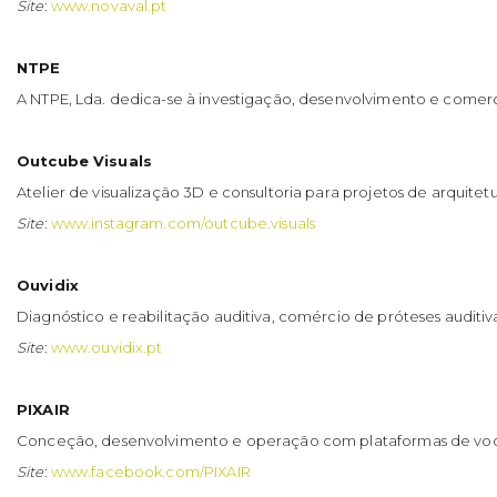
Site
:
www.novaval.pt
NTPE
A NTPE, Lda. dedica-se à investigação, desenvolvimento e comerci
Outcube Visuals
Atelier de visualização 3D e consultoria para projetos de arquitet
Site
:
www.instagram.com/outcube.visuals
Ouvidix
Diagnóstico e reabilitação auditiva, comércio de próteses auditiva
Site
:
www.ouvidix.pt
PIXAIR
Conceção, desenvolvimento e operação com plataformas de voo não
Site
:
www.facebook.com/PIXAIR