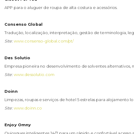
APP para o aluguer de roupa de alta costura e acessórios.
Consenso Global
Tradução, localização, interpretação, gestão de terminologia, leg
Site
:
www.consenso-global.com/pt/
Des Solutio
Empresa pioneira no desenvolvimento de solventes alternativos, 
Site
:
www.dessolutio.com
Doinn
Limpezas, roupas e serviços de hotel 5 estrelas para alojamento lo
Site
:
www.doinn.co
Enjoy Omny
Quiosques inteligentes 24/7 para um rápido e confortável acesso 