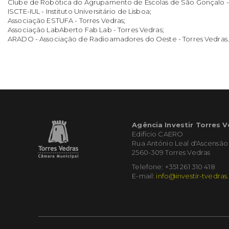
Clube de Robótica do Agrupamento de Escolas de São Gonçalo - 
ISCTE-IUL - Instituto Universitário de Lisboa;
Associação ESTUFA - Torres Vedras;
Associação LabAberto Fab Lab - Torres Vedras;
ARADO - Associação de Radioamadores do Oeste - Torres Vedras.
Agência Investir Torres 
Edifício CAERO
Rua António Leal d'Ascensão
2560-309 Torres Vedras
Telefone: +351 261 310 418
E-mail:
info@investir-tvedras