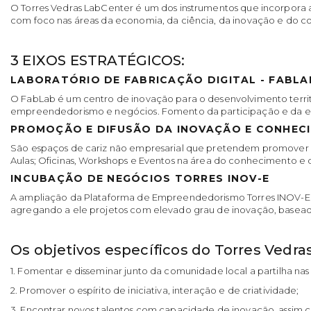
O Torres Vedras LabCenter é um dos instrumentos que incorpora
com foco nas áreas da economia, da ciência, da inovação e do 
3 EIXOS ESTRATÉGICOS:
LABORATÓRIO DE FABRICAÇÃO DIGITAL - FABLA
O FabLab é um centro de inovação para o desenvolvimento territo
empreendedorismo e negócios. Fomento da participação e da exp
PROMOÇÃO E DIFUSÃO DA INOVAÇÃO E CONHEC
São espaços de cariz não empresarial que pretendem promover 
Aulas; Oficinas, Workshops e Eventos na área do conhecimento e 
INCUBAÇÃO DE NEGÓCIOS TORRES INOV-E
A ampliação da Plataforma de Empreendedorismo Torres INOV-E p
agregando a ele projetos com elevado grau de inovação, basead
Os objetivos específicos do Torres Vedra
1. Fomentar e disseminar junto da comunidade local a partilha na
2. Promover o espírito de iniciativa, interação e de criatividade;
3. Encontrar novos talentos com capacidade de inovação, ass