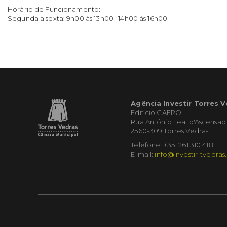
Horário de Funcionamento:
Segunda a sexta: 9h00 às 13h00 | 14h00 às 16h00
Agência Investir Torres 
Edifício CAERO
Rua António Leal d'Ascensão
2560-309 Torres Vedras
Telefone: +351 261 310 418
E-mail:
info@investir-tvedras