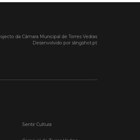
ar um verdadeiro tesouro de
 locais! Os pro (...)
 MAIS
ojecto da
Câmara Municipal de Torres Vedras
Desenvolvido por
slingshot.pt
embro de 2026 | sábado
a de Verão
 sábados, de 18 de julho a 5 de
, entre as 17h00 e as 24h00, as ruas
s do centro de Santa Cruz ganham
m a Feira de Verão, um evento
vel que celebra o melhor da região
Neste cenário encantador, pode
ar um verdadeiro tesouro de
 locais! Os pro (...)
Sentir Cultura
 MAIS