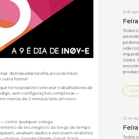
15 de ag
Feir
Todos os
setembro
pedonai
vida co
imperdí
Oeste. 
encontr
produtos
rsal: demasiadas tarefas, poucas mãos.
se outra forma?
ue torna possível contratar trabalhadores de
LER
código, sem configurações complexas —
 e em menos de 2 minutos tens um novo
22 de ag
t
— como qualquer colega
Feir
ontexto do teu negócio ao longo do tempo
uisam, analisam dados e escrevem relatórios
Todos os
— Notion, Google Sheets, Gmail, Slack,