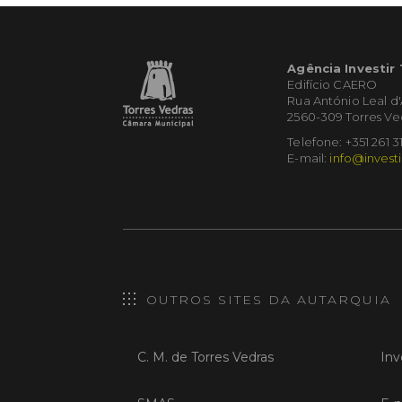
Agência Investir
Edifício CAERO
Rua António Leal d
2560-309 Torres Ve
Telefone: +351 261 3
E-mail:
info@investi
OUTROS SITES DA AUTARQUIA
C. M. de Torres Vedras
Inv