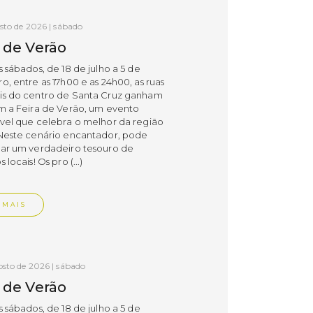
osto de 2026 | sábado
a de Verão
 sábados, de 18 de julho a 5 de
, entre as 17h00 e as 24h00, as ruas
s do centro de Santa Cruz ganham
m a Feira de Verão, um evento
vel que celebra o melhor da região
Neste cenário encantador, pode
ar um verdadeiro tesouro de
 locais! Os pro (...)
 MAIS
osto de 2026 | sábado
a de Verão
 sábados, de 18 de julho a 5 de