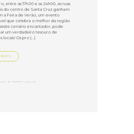
, entre as 17h00 e as 24h00, as ruas
s do centro de Santa Cruz ganham
m a Feira de Verão, um evento
vel que celebra o melhor da região
Neste cenário encantador, pode
ar um verdadeiro tesouro de
 locais! Os pro (...)
 MAIS
osto de 2026 | sábado
a de Verão
 sábados, de 18 de julho a 5 de
, entre as 17h00 e as 24h00, as ruas
s do centro de Santa Cruz ganham
m a Feira de Verão, um evento
vel que celebra o melhor da região
Neste cenário encantador, pode