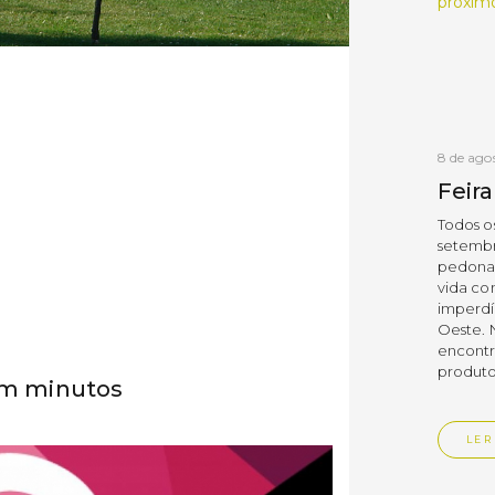
próximo
8 de ago
Feir
Todos os
setembro
pedonai
vida co
imperdí
Oeste. 
encontr
produtos
 em minutos
LER