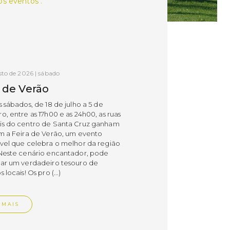
s eventos .
sto de 2026 | sábado
a de Verão
 sábados, de 18 de julho a 5 de
, entre as 17h00 e as 24h00, as ruas
s do centro de Santa Cruz ganham
m a Feira de Verão, um evento
vel que celebra o melhor da região
Neste cenário encantador, pode
ar um verdadeiro tesouro de
 locais! Os pro (...)
 MAIS