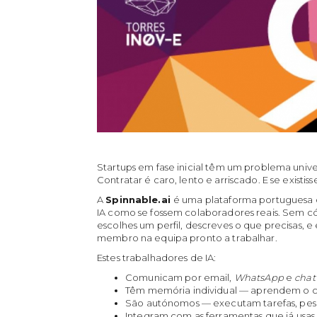
Startups em fase inicial têm um problema unive
Contratar é caro, lento e arriscado. E se existis
A
Spinnable.ai
é uma plataforma portuguesa q
IA como se fossem colaboradores reais. Sem 
escolhes um perfil, descreves o que precisas,
membro na equipa pronto a trabalhar.
Estes trabalhadores de IA:
Comunicam por email,
WhatsApp
e
cha
Têm memória individual — aprendem o c
São autónomos — executam tarefas, pesq
Integram com as ferramentas que já usas 