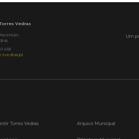
encontr
produtos
 Torres Vedras
LER
'Ascensão
Um pr
dras
10 418
5 de set
r-tvedras.pt
Feir
Todos os
setembro
pedonai
vida co
imperdí
Oeste. 
encontr
produtos
estir Torres Vedras
Arquivo Municipal
LER