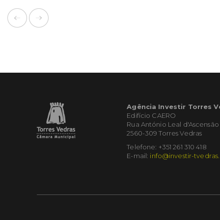
Agência Investir Torres 
Edifício CAERO
Rua António Leal d'Ascensão
2560-309 Torres Vedras
Telefone: +351 261 310 418
E-mail:
info@investir-tvedras