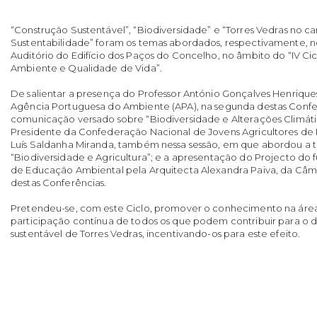
“Construção Sustentável”, “Biodiversidade” e “Torres Vedras no c
Sustentabilidade” foram os temas abordados, respectivamente, nos d
Auditório do Edifício dos Paços do Concelho, no âmbito do “IV Ci
Ambiente e Qualidade de Vida”.
De salientar a presença do Professor António Gonçalves Henrique
Agência Portuguesa do Ambiente (APA), na segunda destas Confer
comunicação versado sobre “Biodiversidade e Alterações Climátic
Presidente da Confederação Nacional de Jovens Agricultores de P
Luís Saldanha Miranda, também nessa sessão, em que abordou a 
“Biodiversidade e Agricultura”; e a apresentação do Projecto do f
de Educação Ambiental pela Arquitecta Alexandra Paiva, da Câma
destas Conferências.
Pretendeu-se, com este Ciclo, promover o conhecimento na áre
participação contínua de todos os que podem contribuir para o
sustentável de Torres Vedras, incentivando-os para este efeito.