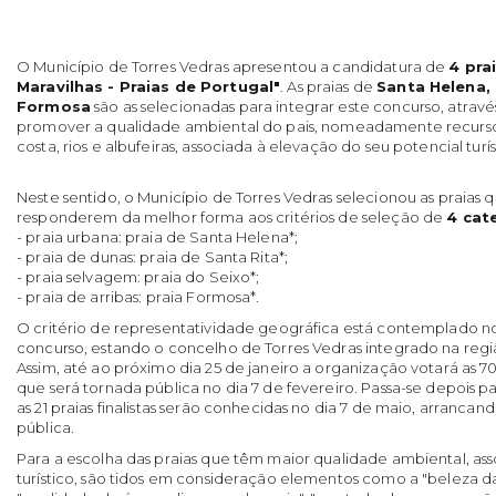
O Município de Torres Vedras apresentou a candidatura de
4 pra
Maravilhas - Praias de Portugal"
. As praias de
Santa Helena, 
Formosa
são as selecionadas para integrar este concurso, atrav
promover a qualidade ambiental do pais, nomeadamente recursos
costa, rios e albufeiras, associada à elevação do seu potencial turís
Neste sentido, o Município de Torres Vedras selecionou as praias
responderem da melhor forma aos critérios de seleção de
4 cat
- praia urbana: praia de Santa Helena*;
- praia de dunas: praia de Santa Rita*;
- praia selvagem: praia do Seixo*;
- praia de arribas: praia Formosa*.
O critério de representatividade geográfica está contemplado 
concurso, estando o concelho de Torres Vedras integrado na regi
Assim, até ao próximo dia 25 de janeiro a organização votará as 70 pr
que será tornada pública no dia 7 de fevereiro. Passa-se depois pa
as 21 praias finalistas serão conhecidas no dia 7 de maio, arrancan
pública.
Para a escolha das praias que têm maior qualidade ambiental, as
turístico, são tidos em consideração elementos como a "beleza da