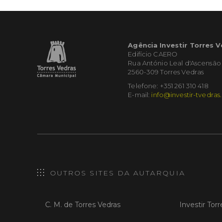
Agência Investir Torres 
Edifício CAERO
Rua António Leal d'Ascensão
2560-309 Torres Vedras
Telefone: +351 261 310 418
E-mail:
info@investir-tvedras
OUTROS SITES DA AUTARQUIA
C. M. de Torres Vedras
Investir Tor