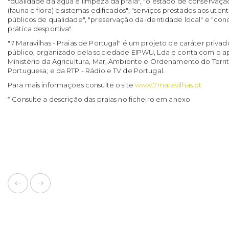
"qualidade da água e limpeza da praia", "o estado de conservação
(fauna e flora) e sistemas edificados"; "serviços prestados aos uten
públicos de qualidade", "preservação da identidade local" e "cond
prática desportiva".
"7 Maravilhas - Praias de Portugal" é um projeto de caráter privad
público, organizado pela sociedade EIPWU, Lda e conta com o apo
Ministério da Agricultura, Mar, Ambiente e Ordenamento do Territ
Portuguesa; e da RTP - Rádio e TV de Portugal.
Para mais informações consulte o site
www.7maravilhas.pt
* Consulte a descrição das praias no ficheiro em anexo