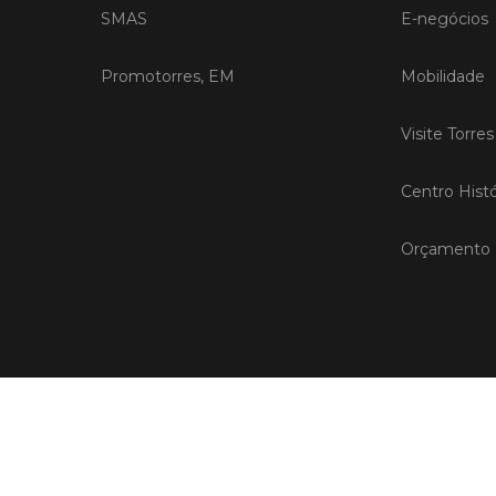
SMAS
E-negócios
Promotorres, EM
Mobilidade
Visite Torre
Centro Histó
Orçamento P